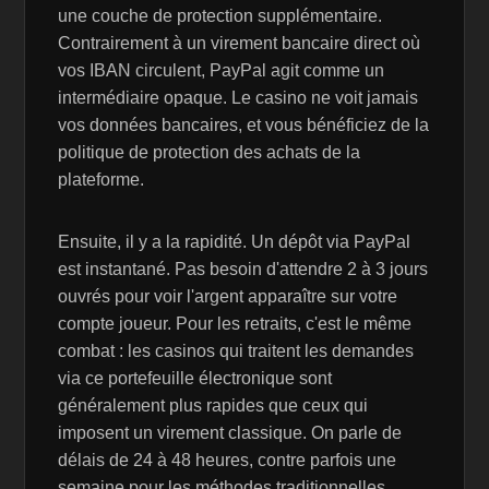
une couche de protection supplémentaire.
Contrairement à un virement bancaire direct où
vos IBAN circulent, PayPal agit comme un
intermédiaire opaque. Le casino ne voit jamais
vos données bancaires, et vous bénéficiez de la
politique de protection des achats de la
plateforme.
Ensuite, il y a la rapidité. Un dépôt via PayPal
est instantané. Pas besoin d'attendre 2 à 3 jours
ouvrés pour voir l'argent apparaître sur votre
compte joueur. Pour les retraits, c'est le même
combat : les casinos qui traitent les demandes
via ce portefeuille électronique sont
généralement plus rapides que ceux qui
imposent un virement classique. On parle de
délais de 24 à 48 heures, contre parfois une
semaine pour les méthodes traditionnelles.