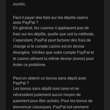
ouvrés.
Faut-il payer des frais sur les dépôts casino
avec PayPal ?
En général, les casinos n'appliquent pas de
frais sur les dépôts, quelle que soit la méthode.
Cependant, PayPal peut facturer des frais de
change si le compte casino est en devise
étrangère. Vérifiez que votre compte PayPal et
le casino utilisent la même devise (euros) pour
éviter ce problème.
Peut-on obtenir un bonus sans dépôt avec
PayPal ?
Les bonus sans dépôt sont rares et ne
nécessitent justement aucun moyen de
paiement pour être activés. Pour les bonus de
bienvenue classiques, PayPal est rarement