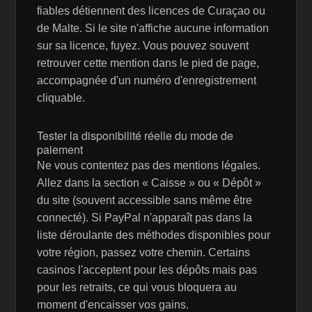
fiables détiennent des licences de Curaçao ou
de Malte. Si le site n'affiche aucune information
sur sa licence, fuyez. Vous pouvez souvent
retrouver cette mention dans le pied de page,
accompagnée d'un numéro d'enregistrement
cliquable.
Tester la disponibilité réelle du mode de
paiement
Ne vous contentez pas des mentions légales.
Allez dans la section « Caisse » ou « Dépôt »
du site (souvent accessible sans même être
connecté). Si PayPal n'apparaît pas dans la
liste déroulante des méthodes disponibles pour
votre région, passez votre chemin. Certains
casinos l'acceptent pour les dépôts mais pas
pour les retraits, ce qui vous bloquera au
moment d'encaisser vos gains.