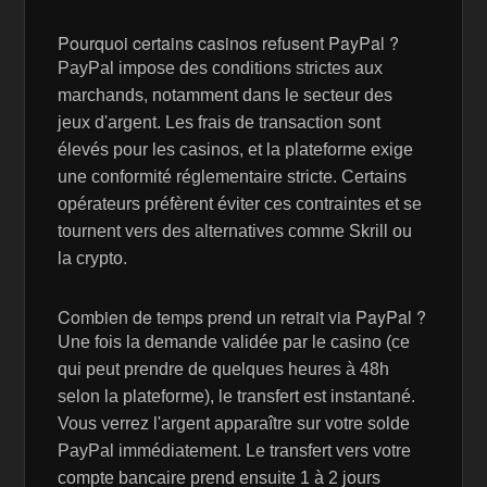
Pourquoi certains casinos refusent PayPal ?
PayPal impose des conditions strictes aux
marchands, notamment dans le secteur des
jeux d'argent. Les frais de transaction sont
élevés pour les casinos, et la plateforme exige
une conformité réglementaire stricte. Certains
opérateurs préfèrent éviter ces contraintes et se
tournent vers des alternatives comme Skrill ou
la crypto.
Combien de temps prend un retrait via PayPal ?
Une fois la demande validée par le casino (ce
qui peut prendre de quelques heures à 48h
selon la plateforme), le transfert est instantané.
Vous verrez l'argent apparaître sur votre solde
PayPal immédiatement. Le transfert vers votre
compte bancaire prend ensuite 1 à 2 jours