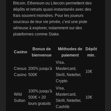
Bitcoin, Ethereum ou Litecoin permettent des
dépôts et retraits quasi-instantanés avec des
frais souvent moindres. Pour les joueurs
soucieux de leur vie privée, c'est une piste
sérieuse à explorer, notamment sur des
plateformes comme Stake.
Bonus de
Méthodes de
Dépôt
Casino
bienvenue
paiement
min.
Visa,
Cresus
200% jusqu'à
Mastercard,
10€
Casino
500€
Skrill, Neteller,
Crypto
Visa,
100% jusqu'à
Wild
Mastercard,
500€ + 20
10€
Sultan
Skrill, Neteller,
tours gratuits
Cashlib