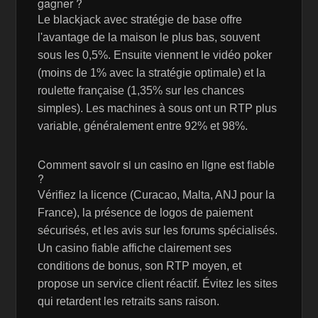
gagner ?
Le blackjack avec stratégie de base offre
l'avantage de la maison le plus bas, souvent
sous les 0,5%. Ensuite viennent le vidéo poker
(moins de 1% avec la stratégie optimale) et la
roulette française (1,35% sur les chances
simples). Les machines à sous ont un RTP plus
variable, généralement entre 92% et 98%.
Comment savoir si un casino en ligne est fiable
?
Vérifiez la licence (Curacao, Malta, ANJ pour la
France), la présence de logos de paiement
sécurisés, et les avis sur les forums spécialisés.
Un casino fiable affiche clairement ses
conditions de bonus, son RTP moyen, et
propose un service client réactif. Évitez les sites
qui retardent les retraits sans raison.