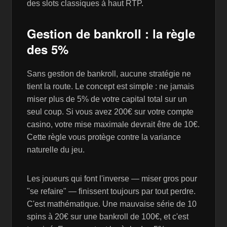
des slots classiques à haut RTP.
Gestion de bankroll : la règle
des 5%
Sans gestion de bankroll, aucune stratégie ne
tient la route. Le concept est simple : ne jamais
miser plus de 5% de votre capital total sur un
seul coup. Si vous avez 200€ sur votre compte
casino, votre mise maximale devrait être de 10€.
Cette règle vous protège contre la variance
naturelle du jeu.
Les joueurs qui font l'inverse — miser gros pour
"se refaire" — finissent toujours par tout perdre.
C'est mathématique. Une mauvaise série de 10
spins à 20€ sur une bankroll de 100€, et c'est