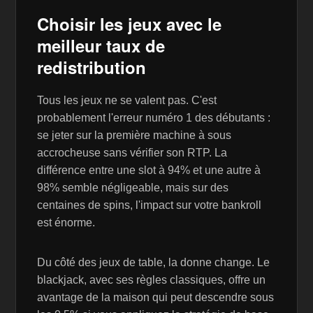
Choisir les jeux avec le
meilleur taux de
redistribution
Tous les jeux ne se valent pas. C'est
probablement l'erreur numéro 1 des débutants :
se jeter sur la première machine à sous
accrocheuse sans vérifier son RTP. La
différence entre une slot à 94% et une autre à
98% semble négligeable, mais sur des
centaines de spins, l'impact sur votre bankroll
est énorme.
Du côté des jeux de table, la donne change. Le
blackjack, avec ses règles classiques, offre un
avantage de la maison qui peut descendre sous