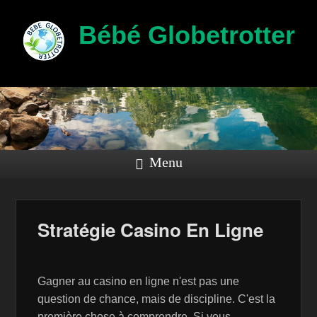
Bébé Globetrotter
Menu
Stratégie Casino En Ligne
Gagner au casino en ligne n'est pas une
question de chance, mais de discipline. C'est la
première chose à comprendre. Si vous