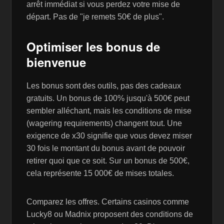
arrêt immédiat si vous perdez votre mise de
départ. Pas de "je remets 50€ de plus".
Optimiser les bonus de
bienvenue
Les bonus sont des outils, pas des cadeaux
gratuits. Un bonus de 100% jusqu'à 500€ peut
sembler alléchant, mais les conditions de mise
(wagering requirements) changent tout. Une
exigence de x30 signifie que vous devez miser
30 fois le montant du bonus avant de pouvoir
retirer quoi que ce soit. Sur un bonus de 500€,
cela représente 15 000€ de mises totales.
Comparez les offres. Certains casinos comme
Lucky8 ou Madnix proposent des conditions de