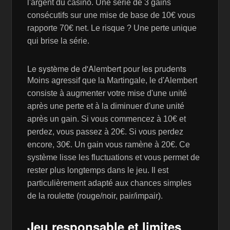
l'argent du casino. Une série de 3 gains
consécutifs sur une mise de base de 10€ vous
rapporte 70€ net. Le risque ? Une perte unique
qui brise la série.
Le système de d'Alembert pour les prudents
Moins agressif que la Martingale, le d'Alembert
consiste à augmenter votre mise d'une unité
après une perte et à la diminuer d'une unité
après un gain. Si vous commencez à 10€ et
perdez, vous passez à 20€. Si vous perdez
encore, 30€. Un gain vous ramène à 20€. Ce
système lisse les fluctuations et vous permet de
rester plus longtemps dans le jeu. Il est
particulièrement adapté aux chances simples
de la roulette (rouge/noir, pair/impair).
Jeu responsable et limites