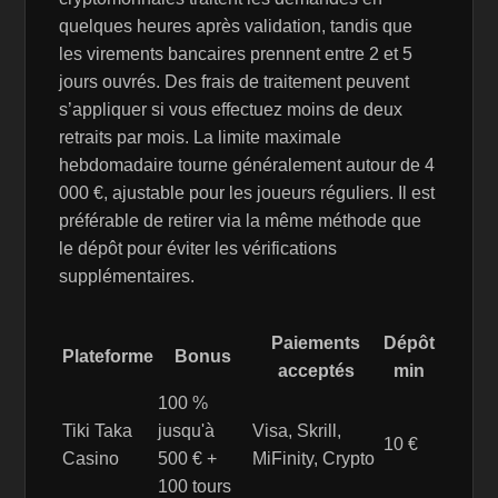
quelques heures après validation, tandis que
les virements bancaires prennent entre 2 et 5
jours ouvrés. Des frais de traitement peuvent
s’appliquer si vous effectuez moins de deux
retraits par mois. La limite maximale
hebdomadaire tourne généralement autour de 4
000 €, ajustable pour les joueurs réguliers. Il est
préférable de retirer via la même méthode que
le dépôt pour éviter les vérifications
supplémentaires.
Paiements
Dépôt
Plateforme
Bonus
acceptés
min
100 %
Tiki Taka
jusqu'à
Visa, Skrill,
10 €
Casino
500 € +
MiFinity, Crypto
100 tours