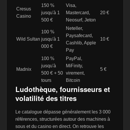
150 %
Visa,
Cresus
jusqu'à 1
Mastercard,
20 €
Casino
500 €
Neosurf, Jeton
Neteller,
100 %
Paysafecard,
Wild Sultan
jusqu'à 1
10 €
Cashlib, Apple
000 €
Pay
100 %
PayPal,
jusqu'à
MiFinity,
Madnix
5 €
500 € + 50
virement,
tours
Bitcoin
Ludothèque, fournisseurs et
volatilité des titres
Le catalogue dépasse généralement les 3 000
références, structurées autour des machines à
sous et du casino en direct. On retrouve les