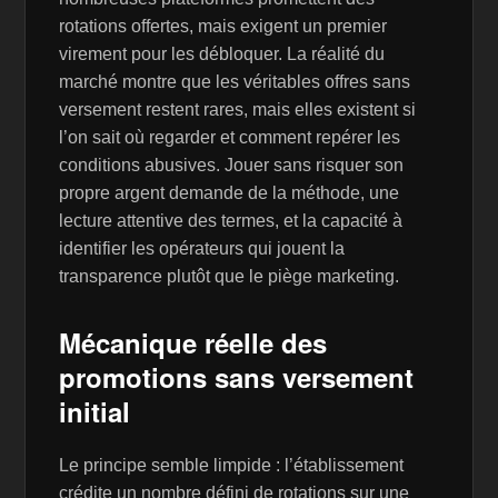
rotations offertes, mais exigent un premier
virement pour les débloquer. La réalité du
marché montre que les véritables offres sans
versement restent rares, mais elles existent si
l’on sait où regarder et comment repérer les
conditions abusives. Jouer sans risquer son
propre argent demande de la méthode, une
lecture attentive des termes, et la capacité à
identifier les opérateurs qui jouent la
transparence plutôt que le piège marketing.
Mécanique réelle des
promotions sans versement
initial
Le principe semble limpide : l’établissement
crédite un nombre défini de rotations sur une