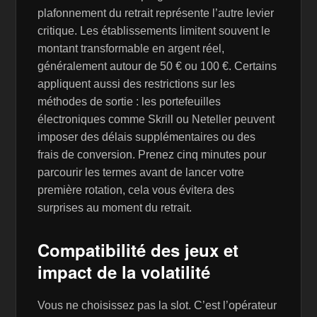
plafonnement du retrait représente l’autre levier
critique. Les établissements limitent souvent le
montant transformable en argent réel,
généralement autour de 50 € ou 100 €. Certains
appliquent aussi des restrictions sur les
méthodes de sortie : les portefeuilles
électroniques comme Skrill ou Neteller peuvent
imposer des délais supplémentaires ou des
frais de conversion. Prenez cinq minutes pour
parcourir les termes avant de lancer votre
première rotation, cela vous évitera des
surprises au moment du retrait.
Compatibilité des jeux et
impact de la volatilité
Vous ne choisissez pas la slot. C’est l’opérateur