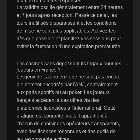
tours et remplir les exigences ?
La validité oscille généralement entre 24 heures
et 7 jours après réception. Passé ce délai, les
tours inutilisés disparaissent et les conditions
de mise ne sont plus applicables. Activez-les
dès que possible et planifiez vos sessions pour
éviter la frustration d'une expiration prématurée.
Les casinos sans dépôt sont-ils légaux pour les
joueurs en France ?
Les jeux de casino en ligne ne sont pas encore
pleinement encadrés par l'ANJ, contrairement
aux paris sportifs ou au poker. Les joueurs
français accèdent à ces offres via des
plateformes licenciées à l'international. Cette
pratique est courante, mais il appartient à
chacun de choisir des opérateurs transparents,
avec des licences reconnues et des outils de
jeu responsable activés.