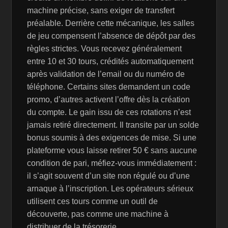
machine précise, sans exiger de transfert
préalable. Derrière cette mécanique, les salles
de jeu compensent l’absence de dépôt par des
règles strictes. Vous recevez généralement
entre 10 et 30 tours, crédités automatiquement
après validation de l’email ou du numéro de
téléphone. Certains sites demandent un code
promo, d’autres activent l’offre dès la création
du compte. Le gain issu de ces rotations n’est
jamais retiré directement. Il transite par un solde
bonus soumis à des exigences de mise. Si une
plateforme vous laisse retirer 50 € sans aucune
condition de pari, méfiez-vous immédiatement :
il s’agit souvent d’un site non régulé ou d’une
arnaque à l’inscription. Les opérateurs sérieux
utilisent ces tours comme un outil de
découverte, pas comme une machine à
distribuer de la trésorerie.