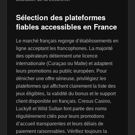
Sélection des plateformes
fiables accessibles en France
Le marché français regorge d’établissements en
ligne acceptant les francophones. La majorité
des opérateurs détiennent une licence
internationale (Curaçao ou Malte) et adaptent
leurs promotions au public européen. Pour
dénicher une offre sérieuse, privilégiez les
plateformes qui affichent clairement la liste des
jeux éligibles, la validité du bonus et le support
client disponible en français. Cresus Casino,
Lucky8 et Wild Sultan font partie des noms
régulièrement cités pour leurs promotions
d’accueil transparentes et leurs délais de
paiement raisonnables. Vérifiez toujours la