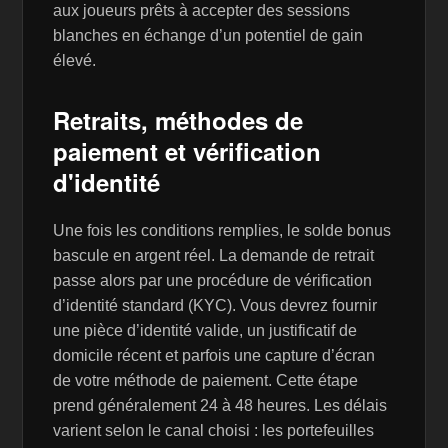
aux joueurs prêts à accepter des sessions
blanches en échange d’un potentiel de gain
élevé.
Retraits, méthodes de
paiement et vérification
d'identité
Une fois les conditions remplies, le solde bonus
bascule en argent réel. La demande de retrait
passe alors par une procédure de vérification
d’identité standard (KYC). Vous devrez fournir
une pièce d’identité valide, un justificatif de
domicile récent et parfois une capture d’écran
de votre méthode de paiement. Cette étape
prend généralement 24 à 48 heures. Les délais
varient selon le canal choisi : les portefeuilles