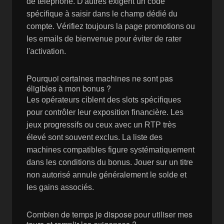
de téléphone. D'autres exigent un code
spécifique à saisir dans le champ dédié du
compte. Vérifiez toujours la page promotions ou
les emails de bienvenue pour éviter de rater
l'activation.
Pourquoi certaines machines ne sont pas
éligibles à mon bonus ?
Les opérateurs ciblent des slots spécifiques
pour contrôler leur exposition financière. Les
jeux progressifs ou ceux avec un RTP très
élevé sont souvent exclus. La liste des
machines compatibles figure systématiquement
dans les conditions du bonus. Jouer sur un titre
non autorisé annule généralement le solde et
les gains associés.
Combien de temps je dispose pour utiliser mes