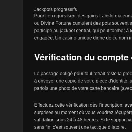
Jackpots progressifs
Pour ceux qui visent des gains transformateur
ou Divine Fortune cumulent des pots souvent s
participe au jackpot central, qui peut tomber
engagée. Un casino unique digne de ce nom in
Vérification du compte
Le passage obligé pour tout retrait reste la p
à envoyer une copie de votre pièce d'identité, u
parfois une photo de votre carte bancaire (avec
Effectuez cette vérification dès l'inscription,
surprises au moment où vous voudrez récupérer 
validation sous 24 à 48 heures. Si le suppor
sans fin, c'est souvent une tactique dilatoire.