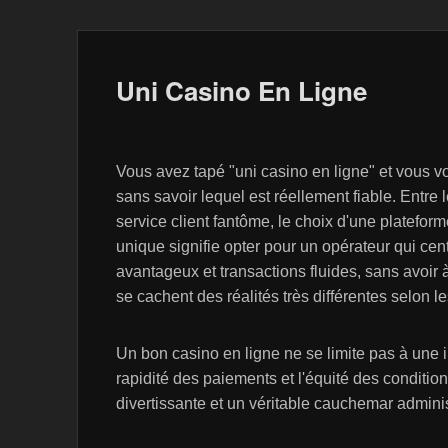
Uni Casino En Ligne
Vous avez tapé "uni casino en ligne" et vous v
sans savoir lequel est réellement fiable. Entre l
service client fantôme, le choix d'une platefo
unique signifie opter pour un opérateur qui cen
avantageux et transactions fluides, sans avoir 
se cachent des réalités très différentes selon l
Un bon casino en ligne ne se limite pas à une in
rapidité des paiements et l'équité des condition
divertissante et un véritable cauchemar administ