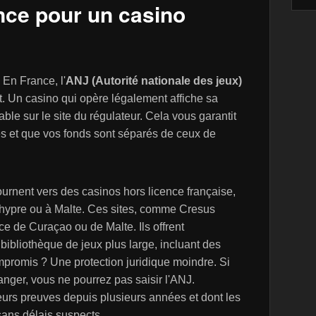
ence pour un casino
 En France, l'
ANJ (Autorité nationale des jeux)
nt. Un casino qui opère légalement affiche sa
ble sur le site du régulateur. Cela vous garantit
tés et que vos fonds sont séparés de ceux de
urnent vers des casinos hors licence française,
hypre ou à Malte. Ces sites, comme Cresus
e de Curaçao ou de Malte. Ils offrent
ibliothèque de jeux plus large, incluant des
mpromis ? Une protection juridique moindre. Si
ranger, vous ne pourrez pas saisir l'ANJ.
 leurs preuves depuis plusieurs années et dont les
sans délais suspects.