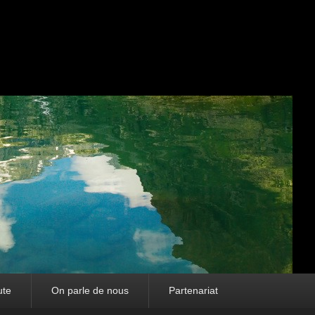
ute
On parle de nous
Partenariat