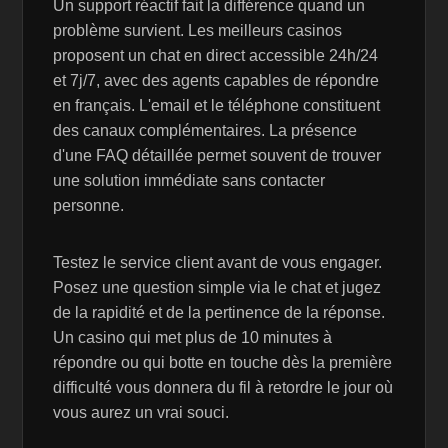
Un support réactif fait la différence quand un
problème survient. Les meilleurs casinos
proposent un chat en direct accessible 24h/24
et 7j/7, avec des agents capables de répondre
en français. L'email et le téléphone constituent
des canaux complémentaires. La présence
d'une FAQ détaillée permet souvent de trouver
une solution immédiate sans contacter
personne.
Testez le service client avant de vous engager.
Posez une question simple via le chat et jugez
de la rapidité et de la pertinence de la réponse.
Un casino qui met plus de 10 minutes à
répondre ou qui botte en touche dès la première
difficulté vous donnera du fil à retordre le jour où
vous aurez un vrai souci.