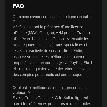
FAQ
Comment savoir si un casino en ligne est fiable
?
Vérifiez d'abord la présence d'une licence
officielle (MGA, Curaçao, ANJ pour la France)
affichée en bas du site. Consultez ensuite les
avis de joueurs sur les forums spécialisés et
testez la réactivité du service client. Enfin,
assurez-vous que les méthodes de paiement
proposées sont reconnues (Visa, PayPal, Skrill,
etc.). Un site qui demande des virements vers
des comptes personnels est une arnaque.
Quel est le meilleur casino en ligne qui paie
vraiment ?
Stake, Cresus Casino et Wild Sultan figurent
parmi les références pour leurs retraits rapides