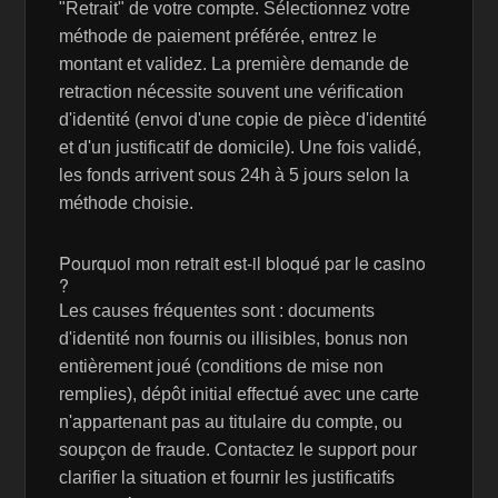
"Retrait" de votre compte. Sélectionnez votre
méthode de paiement préférée, entrez le
montant et validez. La première demande de
retraction nécessite souvent une vérification
d'identité (envoi d'une copie de pièce d'identité
et d'un justificatif de domicile). Une fois validé,
les fonds arrivent sous 24h à 5 jours selon la
méthode choisie.
Pourquoi mon retrait est-il bloqué par le casino
?
Les causes fréquentes sont : documents
d'identité non fournis ou illisibles, bonus non
entièrement joué (conditions de mise non
remplies), dépôt initial effectué avec une carte
n'appartenant pas au titulaire du compte, ou
soupçon de fraude. Contactez le support pour
clarifier la situation et fournir les justificatifs