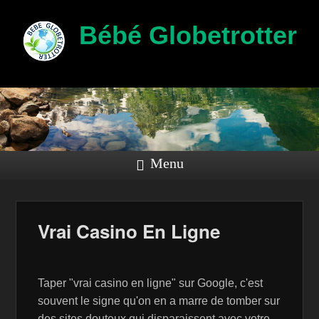
Bébé Globetrotter
Menu
Vrai Casino En Ligne
Taper "vrai casino en ligne" sur Google, c'est
souvent le signe qu'on en a marre de tomber sur
des sites douteux qui disparaissent avec votre