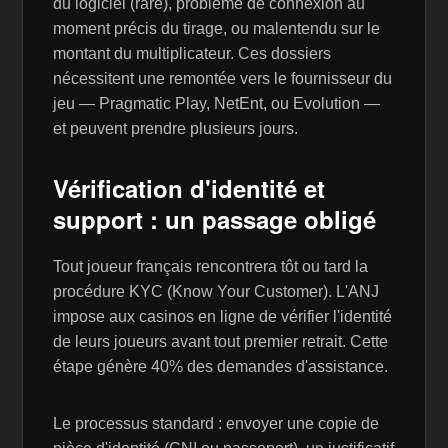
du logiciel (rare), problème de connexion au
moment précis du tirage, ou malentendu sur le
montant du multiplicateur. Ces dossiers
nécessitent une remontée vers le fournisseur du
jeu — Pragmatic Play, NetEnt, ou Evolution —
et peuvent prendre plusieurs jours.
Vérification d'identité et
support : un passage obligé
Tout joueur français rencontrera tôt ou tard la
procédure KYC (Know Your Customer). L'ANJ
impose aux casinos en ligne de vérifier l'identité
de leurs joueurs avant tout premier retrait. Cette
étape génère 40% des demandes d'assistance.
Le processus standard : envoyer une copie de