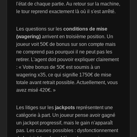
l'état de chaque partie. Au retour sur la machine,
le tour reprend exactement là où il s'est arrêté.
Les questions sur les
conditions de mise
(wagering)
arrivent en troisième position. Un
joueur voit 50€ de bonus sur son compte mais
ne comprend pas pourquoi il ne peut pas les
retirer. L'agent doit pouvoir expliquer clairement
: « Votre bonus de 50€ est soumis à un
wagering x35, ce qui signifie 1750€ de mise
totale avant retrait possible. Actuellement, vous
avez misé 420€. »
Les litiges sur les
jackpots
représentent une
catégorie à part. Un joueur pense avoir gagné
un jackpot progressif, mais le gain n'apparaît
pas. Les causes possibles : dysfonctionnement