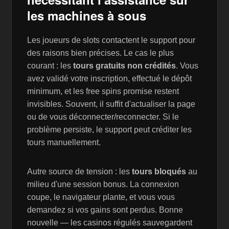
les machines à sous
Les joueurs de slots contactent le support pour
des raisons bien précises. Le cas le plus
courant : les
tours gratuits non crédités
. Vous
avez validé votre inscription, effectué le dépôt
minimum, et les free spins promise restent
invisibles. Souvent, il suffit d'actualiser la page
ou de vous déconnecter/reconnecter. Si le
problème persiste, le support peut créditer les
tours manuellement.
Autre source de tension : les
tours bloqués
au
milieu d'une session bonus. La connexion
coupe, le navigateur plante, et vous vous
demandez si vos gains sont perdus. Bonne
nouvelle — les casinos régulés sauvegardent