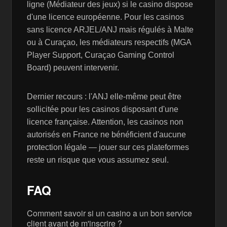
ligne (Médiateur des jeux) si le casino dispose
d'une licence européenne. Pour les casinos
sans licence ARJEL/ANJ mais régulés à Malte
ou à Curaçao, les médiateurs respectifs (MGA
Player Support, Curaçao Gaming Control
Board) peuvent intervenir.
Dernier recours : l'ANJ elle-même peut être
sollicitée pour les casinos disposant d'une
licence française. Attention, les casinos non
autorisés en France ne bénéficient d'aucune
protection légale — jouer sur ces plateformes
reste un risque que vous assumez seul.
FAQ
Comment savoir si un casino a un bon service
client avant de m'inscrire ?