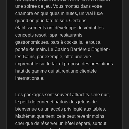
une soirée de jeu. Vous montez dans votre
chambre en quelques minutes, un vrai luxe
quand on joue tard le soir. Certains
établissements ont développé de véritables
concepts resort : spa, restaurants
gastronomiques, bars à cocktails, le tout à
portée de main. Le Casino Barrière d'Enghien-
les-Bains, par exemple, offre une vue
imprenable sur le lac et propose des prestations
haut de gamme qui attirent une clientèle
internationale.
Les packages sont souvent attractifs. Une nuit,
le petit-déjeuner et parfois des jetons de
bienvenue ou un accès privilégié aux tables.
Mathématiquement, cela peut revenir moins
cher que de réserver un hôtel séparé, surtout