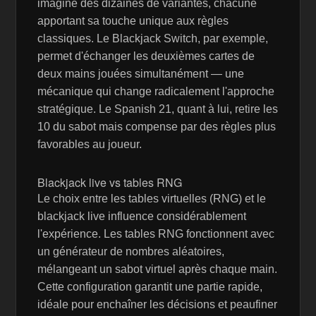
imaginé des dizaines de variantes, chacune
apportant sa touche unique aux règles
classiques. Le Blackjack Switch, par exemple,
permet d'échanger les deuxièmes cartes de
deux mains jouées simultanément — une
mécanique qui change radicalement l'approche
stratégique. Le Spanish 21, quant à lui, retire les
10 du sabot mais compense par des règles plus
favorables au joueur.
Blackjack live vs tables RNG
Le choix entre les tables virtuelles (RNG) et le
blackjack live influence considérablement
l'expérience. Les tables RNG fonctionnent avec
un générateur de nombres aléatoires,
mélangeant un sabot virtuel après chaque main.
Cette configuration garantit une partie rapide,
idéale pour enchaîner les décisions et peaufiner