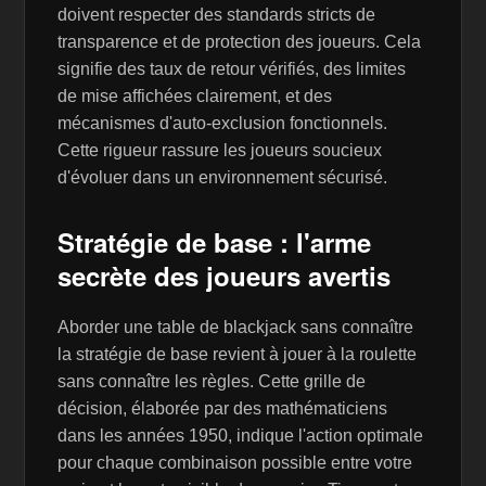
doivent respecter des standards stricts de
transparence et de protection des joueurs. Cela
signifie des taux de retour vérifiés, des limites
de mise affichées clairement, et des
mécanismes d'auto-exclusion fonctionnels.
Cette rigueur rassure les joueurs soucieux
d'évoluer dans un environnement sécurisé.
Stratégie de base : l'arme
secrète des joueurs avertis
Aborder une table de blackjack sans connaître
la stratégie de base revient à jouer à la roulette
sans connaître les règles. Cette grille de
décision, élaborée par des mathématiciens
dans les années 1950, indique l'action optimale
pour chaque combinaison possible entre votre