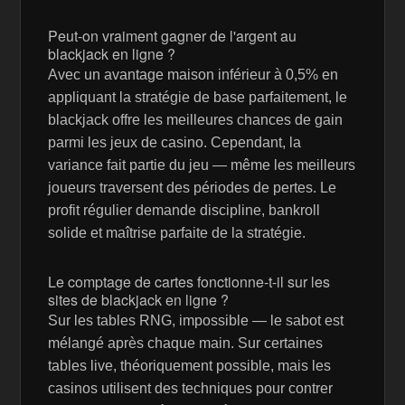
Peut-on vraiment gagner de l'argent au
blackjack en ligne ?
Avec un avantage maison inférieur à 0,5% en
appliquant la stratégie de base parfaitement, le
blackjack offre les meilleures chances de gain
parmi les jeux de casino. Cependant, la
variance fait partie du jeu — même les meilleurs
joueurs traversent des périodes de pertes. Le
profit régulier demande discipline, bankroll
solide et maîtrise parfaite de la stratégie.
Le comptage de cartes fonctionne-t-il sur les
sites de blackjack en ligne ?
Sur les tables RNG, impossible — le sabot est
mélangé après chaque main. Sur certaines
tables live, théoriquement possible, mais les
casinos utilisent des techniques pour contrer