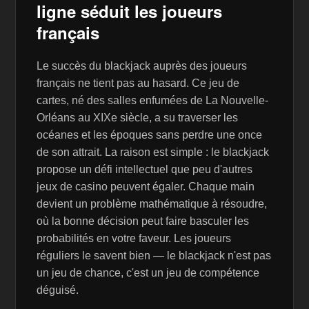
ligne séduit les joueurs
français
Le succès du blackjack auprès des joueurs
français ne tient pas au hasard. Ce jeu de
cartes, né des salles enfumées de La Nouvelle-
Orléans au XIXe siècle, a su traverser les
océanes et les époques sans perdre une once
de son attrait. La raison est simple : le blackjack
propose un défi intellectuel que peu d'autres
jeux de casino peuvent égaler. Chaque main
devient un problème mathématique à résoudre,
où la bonne décision peut faire basculer les
probabilités en votre faveur. Les joueurs
réguliers le savent bien — le blackjack n'est pas
un jeu de chance, c'est un jeu de compétence
déguisé.