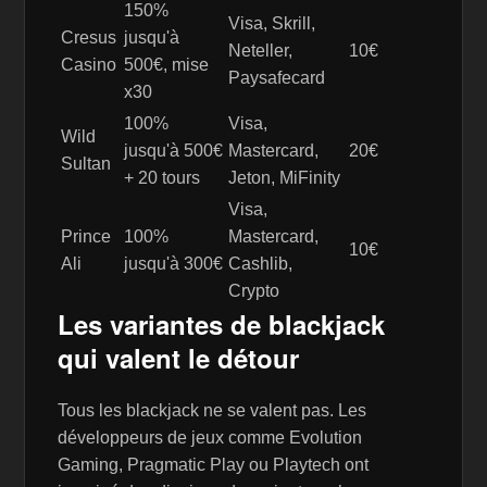
150%
Visa, Skrill,
Cresus
jusqu'à
Neteller,
10€
Casino
500€, mise
Paysafecard
x30
100%
Visa,
Wild
jusqu'à 500€
Mastercard,
20€
Sultan
+ 20 tours
Jeton, MiFinity
Visa,
Prince
100%
Mastercard,
10€
Ali
jusqu'à 300€
Cashlib,
Crypto
Les variantes de blackjack
qui valent le détour
Tous les blackjack ne se valent pas. Les
développeurs de jeux comme Evolution
Gaming, Pragmatic Play ou Playtech ont