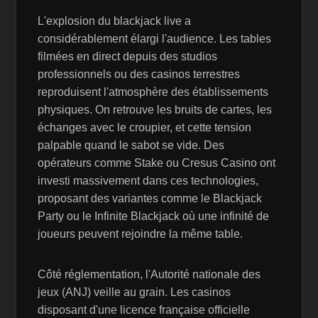
L'explosion du blackjack live a
considérablement élargi l'audience. Les tables
filmées en direct depuis des studios
professionnels ou des casinos terrestres
reproduisent l'atmosphère des établissements
physiques. On retrouve les bruits de cartes, les
échanges avec le croupier, et cette tension
palpable quand le sabot se vide. Des
opérateurs comme Stake ou Cresus Casino ont
investi massivement dans ces technologies,
proposant des variantes comme le Blackjack
Party ou le Infinite Blackjack où une infinité de
joueurs peuvent rejoindre la même table.
Côté réglementation, l'Autorité nationale des
jeux (ANJ) veille au grain. Les casinos
disposant d'une licence française officielle