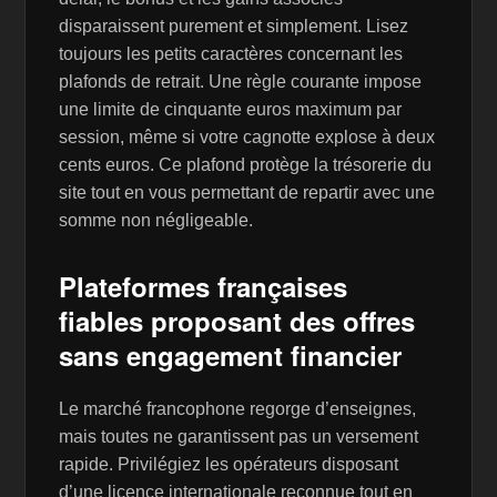
disparaissent purement et simplement. Lisez
toujours les petits caractères concernant les
plafonds de retrait. Une règle courante impose
une limite de cinquante euros maximum par
session, même si votre cagnotte explose à deux
cents euros. Ce plafond protège la trésorerie du
site tout en vous permettant de repartir avec une
somme non négligeable.
Plateformes françaises
fiables proposant des offres
sans engagement financier
Le marché francophone regorge d’enseignes,
mais toutes ne garantissent pas un versement
rapide. Privilégiez les opérateurs disposant
d’une licence internationale reconnue tout en