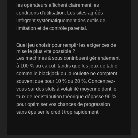
les opérateurs affichent clairement les
conditions d'utilisation. Les sites agréés
intègrent systématiquement des outils de
limitation et de contrôle parental.
Quel jeu choisir pour remplir les exigences de
mise le plus vite possible ?
Les machines à sous contribuent généralement
à 100 % au calcul, tandis que les jeux de table
comme le blackjack ou la roulette ne comptent
souvent que pour 10 % ou 20 %. Concentrez-
vous sur des slots à volatilité moyenne dont le
taux de redistribution théorique dépasse 96 %
pour optimiser vos chances de progression
sans épuiser le crédit trop rapidement.