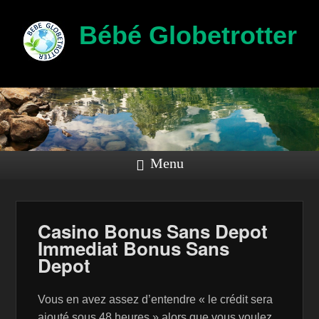
Bébé Globetrotter
Menu
Casino Bonus Sans Depot
Immediat Bonus Sans
Depot
Vous en avez assez d’entendre « le crédit sera
ajouté sous 48 heures » alors que vous voulez