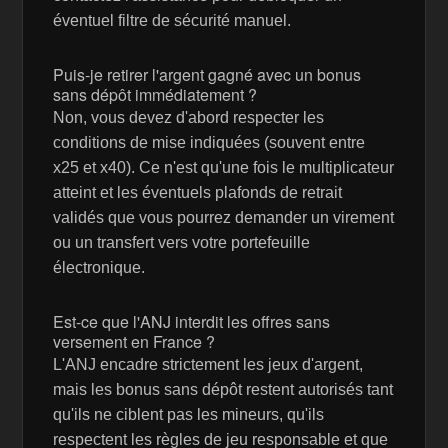
éventuel filtre de sécurité manuel.
Puis-je retirer l'argent gagné avec un bonus
sans dépôt immédiatement ?
Non, vous devez d'abord respecter les
conditions de mise indiquées (souvent entre
x25 et x40). Ce n'est qu'une fois le multiplicateur
atteint et les éventuels plafonds de retrait
validés que vous pourrez demander un virement
ou un transfert vers votre portefeuille
électronique.
Est-ce que l'ANJ interdit les offres sans
versement en France ?
L'ANJ encadre strictement les jeux d'argent,
mais les bonus sans dépôt restent autorisés tant
qu'ils ne ciblent pas les mineurs, qu'ils
respectent les règles de jeu responsable et que