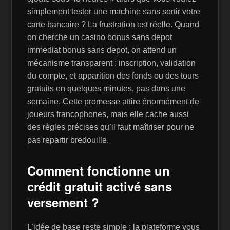
simplement tester une machine sans sortir votre
carte bancaire ? La frustration est réelle. Quand
on cherche un casino bonus sans depot
immediat bonus sans depot, on attend un
mécanisme transparent : inscription, validation
du compte, et apparition des fonds ou des tours
gratuits en quelques minutes, pas dans une
semaine. Cette promesse attire énormément de
joueurs francophones, mais elle cache aussi
des règles précises qu’il faut maîtriser pour ne
pas repartir bredouille.
Comment fonctionne un
crédit gratuit activé sans
versement ?
L’idée de base reste simple : la plateforme vous