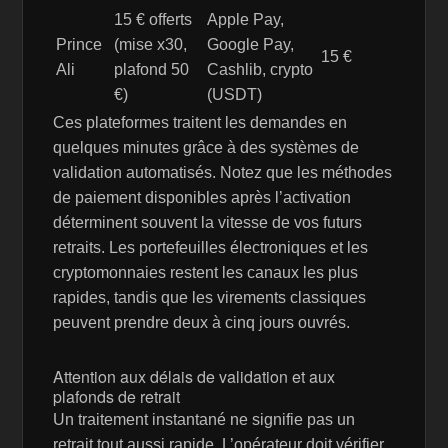
15 € offerts
Apple Pay,
Prince
(mise x30,
Google Pay,
15 €
Ali
plafond 50
Cashlib, crypto
€)
(USDT)
Ces plateformes traitent les demandes en
quelques minutes grâce à des systèmes de
validation automatisés. Notez que les méthodes
de paiement disponibles après l’activation
déterminent souvent la vitesse de vos futurs
retraits. Les portefeuilles électroniques et les
cryptomonnaies restent les canaux les plus
rapides, tandis que les virements classiques
peuvent prendre deux à cinq jours ouvrés.
Attention aux délais de validation et aux
plafonds de retrait
Un traitement instantané ne signifie pas un
retrait tout aussi rapide. L’opérateur doit vérifier