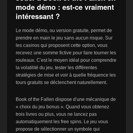
mode démo : est-ce vraiment
intéressant ?
Le mode démo, ou version gratuite, permet de
prendre en main le jeu sans aucun risque. Sur
les casinos qui proposent cette option, vous
recevez une somme fictive pour faire tourner les
rouleaux. C'est le moyen idéal pour comprendre
la volatilité du jeu, tester les différentes
stratégies de mise et voir à quelle fréquence les
tours gratuits se déclenchent naturellement.
Book of the Fallen dispose d'une mécanique de
« choix du jeu bonus ». Quand vous obtenez
trois livres ou plus, vous ne lancez pas
automatiquement les free spins. Le jeu vous
propose de sélectionner un symbole qui