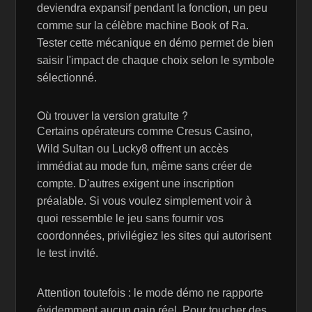
deviendra expansif pendant la fonction, un peu
comme sur la célèbre machine Book of Ra.
Tester cette mécanique en démo permet de bien
saisir l'impact de chaque choix selon le symbole
sélectionné.
Où trouver la version gratuite ?
Certains opérateurs comme Cresus Casino,
Wild Sultan ou Lucky8 offrent un accès
immédiat au mode fun, même sans créer de
compte. D'autres exigent une inscription
préalable. Si vous voulez simplement voir à
quoi ressemble le jeu sans fournir vos
coordonnées, privilégiez les sites qui autorisent
le test invité.
Attention toutefois : le mode démo ne rapporte
évidemment aucun gain réel. Pour toucher des