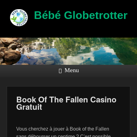
Bébé Globetrotter
Menu
Book Of The Fallen Casino
Gratuit
Vous cherchez à jouer à Book of the Fallen
sans débourser un centime ? C'est possible,