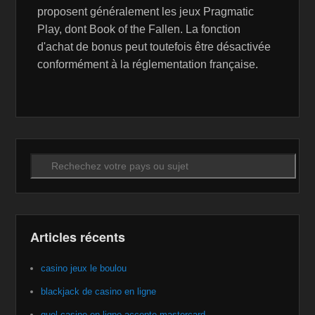
proposent généralement les jeux Pragmatic
Play, dont Book of the Fallen. La fonction
d'achat de bonus peut toutefois être désactivée
conformément à la réglementation française.
Recherche
Articles récents
casino jeux le boulou
blackjack de casino en ligne
quel casino en ligne accepte mastercard