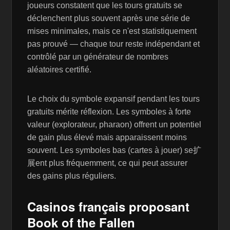
joueurs constatent que les tours gratuits se
déclenchent plus souvent après une série de
mises minimales, mais ce n'est statistiquement
pas prouvé — chaque tour reste indépendant et
contrôlé par un générateur de nombres
aléatoires certifié.
Le choix du symbole expansif pendant les tours
gratuits mérite réflexion. Les symboles à forte
valeur (explorateur, pharaon) offrent un potentiel
de gain plus élevé mais apparaissent moins
souvent. Les symboles bas (cartes à jouer) se扩
展ent plus fréquemment, ce qui peut assurer
des gains plus réguliers.
Casinos français proposant
Book of the Fallen