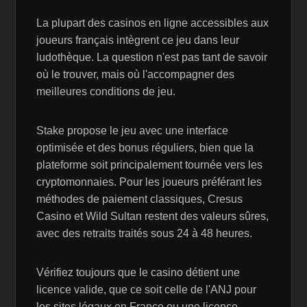
La plupart des casinos en ligne accessibles aux
joueurs français intègrent ce jeu dans leur
ludothèque. La question n'est pas tant de savoir
où le trouver, mais où l'accompagner des
meilleures conditions de jeu.
Stake propose le jeu avec une interface
optimisée et des bonus réguliers, bien que la
plateforme soit principalement tournée vers les
cryptomonnaies. Pour les joueurs préférant les
méthodes de paiement classiques, Cresus
Casino et Wild Sultan restent des valeurs sûres,
avec des retraits traités sous 24 à 48 heures.
Vérifiez toujours que le casino détient une
licence valide, que ce soit celle de l'ANJ pour
les sites légaux en France ou une licence