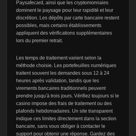
Paysafecard, ainsi que les cryptomonnaies
dominent le paysage pour leur rapidité et leur
discrétion. Les dépôts par carte bancaire restent
possibles, mais certains établissements
appliquent des vérifications supplémentaires
lors du premier retrait.
Les temps de traitement varient selon la
méthode choisie. Les portefeuilles numériques
traitent souvent les demandes sous 12 à 24
heures après validation, tandis que les
virements bancaires traditionnels peuvent
prendre jusqu'à trois jours. Vérifiez toujours si le
casino impose des frais de traitement ou des
plafonds hebdomadaires. Un site transparent
indique ces limites directement dans la section
bancaire, sans vous obliger à contacter le
support pour obtenir une réponse. Gardez des