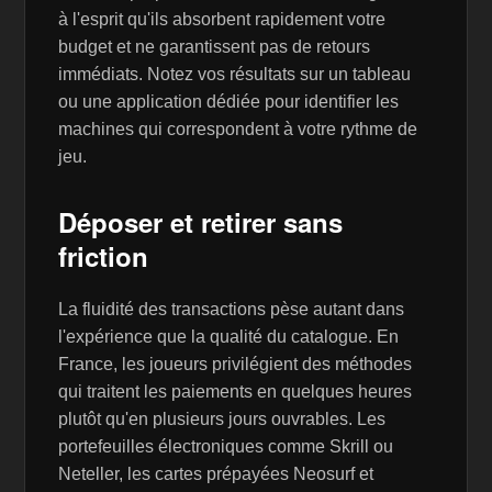
à l'esprit qu'ils absorbent rapidement votre
budget et ne garantissent pas de retours
immédiats. Notez vos résultats sur un tableau
ou une application dédiée pour identifier les
machines qui correspondent à votre rythme de
jeu.
Déposer et retirer sans
friction
La fluidité des transactions pèse autant dans
l'expérience que la qualité du catalogue. En
France, les joueurs privilégient des méthodes
qui traitent les paiements en quelques heures
plutôt qu'en plusieurs jours ouvrables. Les
portefeuilles électroniques comme Skrill ou
Neteller, les cartes prépayées Neosurf et