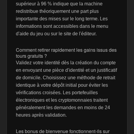
supérieur à 96 % indique que la machine
redistribue théoriquement une part plus
importante des mises sur le long terme. Les
informations sont accessibles dans le menu
d'aide du jeu ou sur le site de l'éditeur.
Comment retirer rapidement les gains issus des
tours gratuits ?
Validez votre identité dès la création du compte
en envoyant une pièce d'identité et un justificatif
de domicile. Choisissez une méthode de retrait
identique à votre dépôt initial pour éviter les
vérifications croisées. Les portefeuilles
électroniques et les cryptomonnaies traitent
généralement les demandes en moins de 24
heures après validation.
Les bonus de bienvenue fonctionnent-ils sur