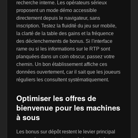
recherche interne. Les opérateurs sérieux
proposent un mode démo accessible
directement depuis le navigateur, sans
inscription. Testez la fluidité du jeu sur mobile,
la clarté de la table des gains et la fréquence
des déclenchements de bonus. Si l'interface
rame ou si les informations sur le RTP sont
planquées dans un coin obscur, passez votre
chemin. Un bon établissement affiche ces
données ouvertement, car il sait que les joueurs
réguliers les consultent systématiquement.
Optimiser les offres de
bienvenue pour les machines
à sous
Les bonus sur dépôt restent le levier principal