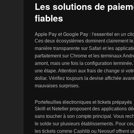
Les solutions de paiem
fiables
Apple Pay et Google Pay : l'essentiel en un cli
Ces deux écosystèmes dominent clairement le
manière transparente sur Safari et les applicat
parfaitement sur Chrome et les terminaux Andr
amont, mais une fois la configuration terminée
une étape. Attention aux frais de change si votr
dollar. Vérifiez toujours la devise affichée avan
mauvaises surprises.
Portefeuilles électroniques et tickets prépayés
Skrill et Neteller proposent des applications d
sans toucher à son compte principal. Vous rechar
le solde sur plusieurs établissements. Pour ceu
les tickets comme Cashlib ou Neosurf offrent 