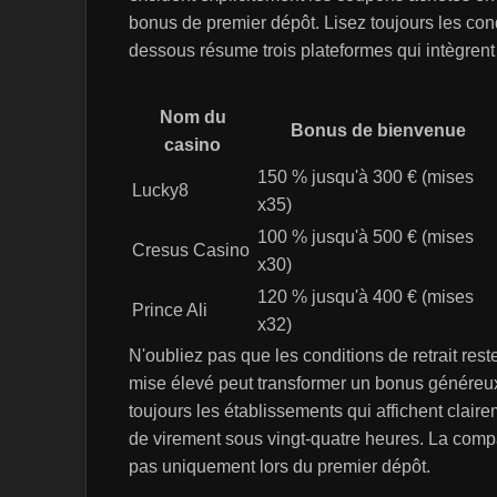
bonus de premier dépôt. Lisez toujours les cond
dessous résume trois plateformes qui intègrent
Nom du
Bonus de bienvenue
casino
150 % jusqu'à 300 € (mises
Lucky8
x35)
100 % jusqu'à 500 € (mises
Cresus Casino
x30)
120 % jusqu'à 400 € (mises
Prince Ali
x32)
N'oubliez pas que les conditions de retrait rest
mise élevé peut transformer un bonus généreux en
toujours les établissements qui affichent claire
de virement sous vingt-quatre heures. La compat
pas uniquement lors du premier dépôt.