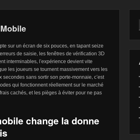
 Mobile
te sur un écran de six pouces, en tapant seize
erreurs de saisie, les fenêtres de vérification 3D
nt interminables, l'expérience devient vite
 que les joueurs se tournent massivement vers les
 secondes sans sortir son porte-monnaie, c'est
hodes qui fonctionnent réellement sur le marché
 frais cachés, et les pièges à éviter pour ne pas
mobile change la donne
is