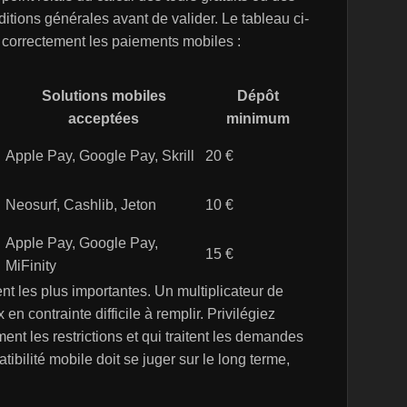
itions générales avant de valider. Le tableau ci-
 correctement les paiements mobiles :
Solutions mobiles
Dépôt
acceptées
minimum
Apple Pay, Google Pay, Skrill
20 €
Neosurf, Cashlib, Jeton
10 €
Apple Pay, Google Pay,
15 €
MiFinity
ent les plus importantes. Un multiplicateur de
 contrainte difficile à remplir. Privilégiez
ment les restrictions et qui traitent les demandes
ibilité mobile doit se juger sur le long terme,