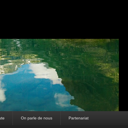
ute
On parle de nous
Partenariat