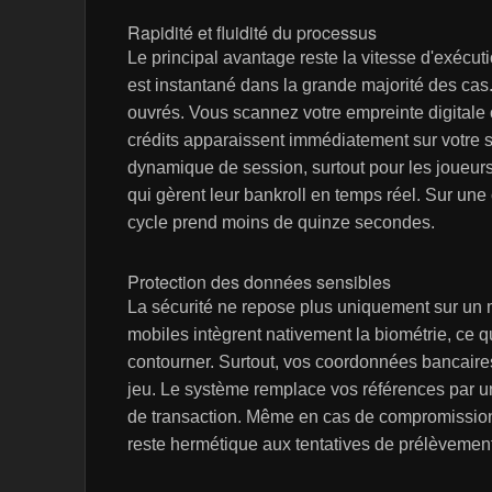
Rapidité et fluidité du processus
Le principal avantage reste la vitesse d'exécut
est instantané dans la grande majorité des cas.
ouvrés. Vous scannez votre empreinte digitale 
crédits apparaissent immédiatement sur votre s
dynamique de session, surtout pour les joueurs
qui gèrent leur bankroll en temps réel. Sur un
cycle prend moins de quinze secondes.
Protection des données sensibles
La sécurité ne repose plus uniquement sur un m
mobiles intègrent nativement la biométrie, ce qu
contourner. Surtout, vos coordonnées bancaires 
jeu. Le système remplace vos références par un
de transaction. Même en cas de compromission 
reste hermétique aux tentatives de prélèvement