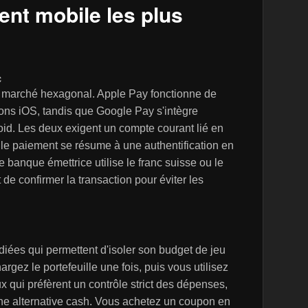
ent mobile les plus
c
 marché hexagonal. Apple Pay fonctionne de
ions iOS, tandis que Google Pay s'intègre
oid. Les deux exigent un compte courant lié en
, le paiement se résume à une authentification en
e banque émettrice utilise le franc suisse ou le
t de confirmer la transaction pour éviter les
édiées qui permettent d'isoler son budget de jeu
gez le portefeuille une fois, puis vous utilisez
x qui préfèrent un contrôle strict des dépenses,
une alternative cash. Vous achetez un coupon en