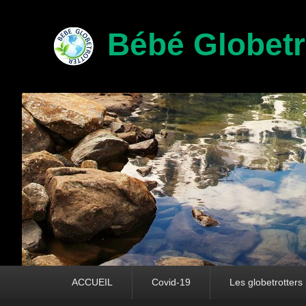
Bébé Globetr
Premier menu
ACCUEIL
Covid-19
Les globetrotters