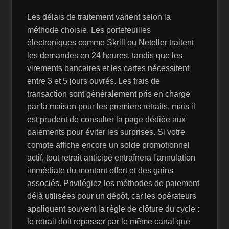
Les délais de traitement varient selon la
méthode choisie. Les portefeuilles
électroniques comme Skrill ou Neteller traitent
les demandes en 24 heures, tandis que les
virements bancaires et les cartes nécessitent
entre 3 et 5 jours ouvrés. Les frais de
transaction sont généralement pris en charge
par la maison pour les premiers retraits, mais il
est prudent de consulter la page dédiée aux
paiements pour éviter les surprises. Si votre
compte affiche encore un solde promotionnel
actif, tout retrait anticipé entraînera l'annulation
immédiate du montant offert et des gains
associés. Privilégiez les méthodes de paiement
déjà utilisées pour un dépôt, car les opérateurs
appliquent souvent la règle de clôture du cycle :
le retrait doit repasser par le même canal que