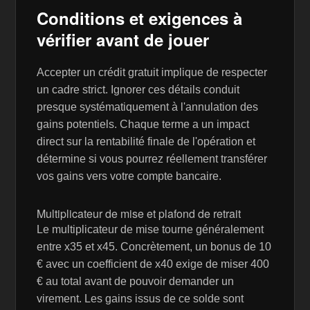
Conditions et exigences à
vérifier avant de jouer
Accepter un crédit gratuit implique de respecter
un cadre strict. Ignorer ces détails conduit
presque systématiquement à l'annulation des
gains potentiels. Chaque terme a un impact
direct sur la rentabilité finale de l'opération et
détermine si vous pourrez réellement transférer
vos gains vers votre compte bancaire.
Multiplicateur de mise et plafond de retrait
Le multiplicateur de mise tourne généralement
entre x35 et x45. Concrètement, un bonus de 10
€ avec un coefficient de x40 exige de miser 400
€ au total avant de pouvoir demander un
virement. Les gains issus de ce solde sont