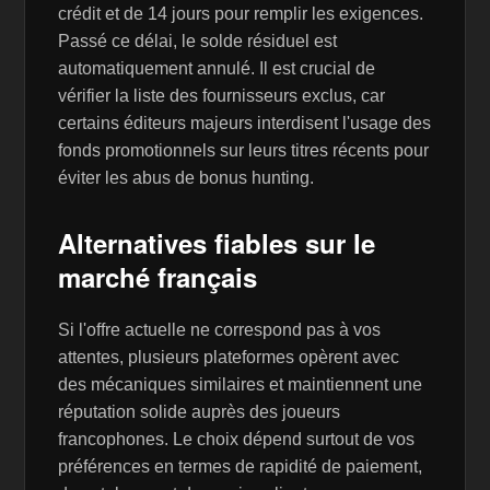
crédit et de 14 jours pour remplir les exigences.
Passé ce délai, le solde résiduel est
automatiquement annulé. Il est crucial de
vérifier la liste des fournisseurs exclus, car
certains éditeurs majeurs interdisent l'usage des
fonds promotionnels sur leurs titres récents pour
éviter les abus de bonus hunting.
Alternatives fiables sur le
marché français
Si l'offre actuelle ne correspond pas à vos
attentes, plusieurs plateformes opèrent avec
des mécaniques similaires et maintiennent une
réputation solide auprès des joueurs
francophones. Le choix dépend surtout de vos
préférences en termes de rapidité de paiement,