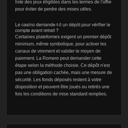
liste des jeux éligibles dans les termes de l'offre
pour éviter de perdre des mises utiles.
Le casino demande-t-il un dépôt pour vérifier le
compte avant retrait ?
Certaines plateformes exigent un premier dépôt
minimum, même symbolique, pour activer les
canaux de virement et valider le moyen de
paiement. La Romere peut demander cette
étape selon la méthode choisie. Ce dépôt n'est
pas une obligation cachée, mais une mesure de
sécurité. Les fonds déposés restent à votre
disposition et peuvent être joués ou retirés une
fois les conditions de mise standard remplies.