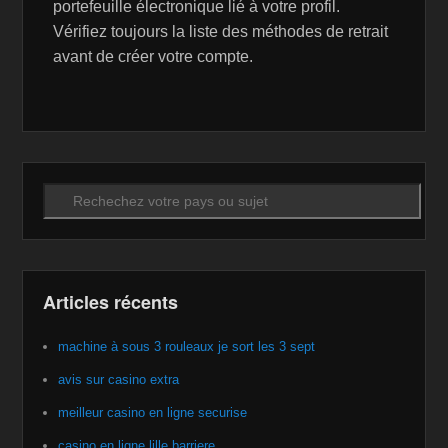
portefeuille électronique lié à votre profil.
Vérifiez toujours la liste des méthodes de retrait
avant de créer votre compte.
Recherche
Articles récents
machine à sous 3 rouleaux je sort les 3 sept
avis sur casino extra
meilleur casino en ligne securise
casino en ligne lille barriere