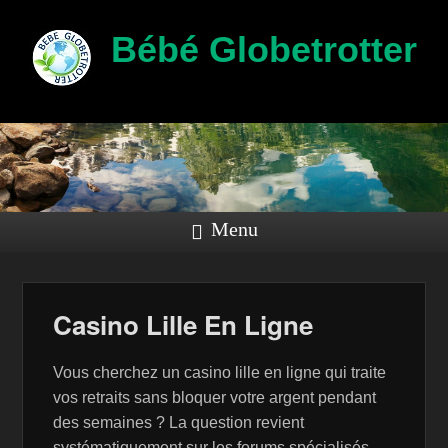
Bébé Globetrotter
Menu
Casino Lille En Ligne
Vous cherchez un casino lille en ligne qui traite
vos retraits sans bloquer votre argent pendant
des semaines ? La question revient
systématiquement sur les forums spécialisés.