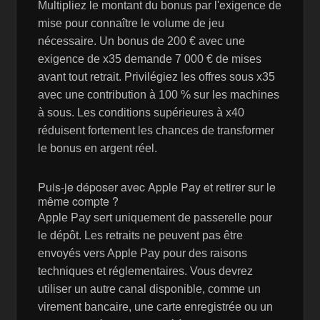
Multipliez le montant du bonus par l'exigence de
mise pour connaître le volume de jeu
nécessaire. Un bonus de 200 € avec une
exigence de x35 demande 7 000 € de mises
avant tout retrait. Privilégiez les offres sous x35
avec une contribution à 100 % sur les machines
à sous. Les conditions supérieures à x40
réduisent fortement les chances de transformer
le bonus en argent réel.
Puis-je déposer avec Apple Pay et retirer sur le
même compte ?
Apple Pay sert uniquement de passerelle pour
le dépôt. Les retraits ne peuvent pas être
envoyés vers Apple Pay pour des raisons
techniques et réglementaires. Vous devrez
utiliser un autre canal disponible, comme un
virement bancaire, une carte enregistrée ou un