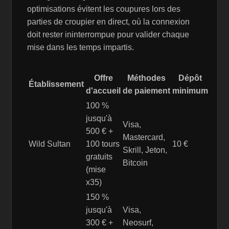
optimisations évitent les coupures lors des
parties de croupier en direct, où la connexion
doit rester ininterrompue pour valider chaque
mise dans les temps impartis.
Offre
Méthodes
Dépôt
Établissement
d'accueil
de paiement
minimum
100 %
jusqu'à
Visa,
500 € +
Mastercard,
Wild Sultan
100 tours
10 €
Skrill, Jeton,
gratuits
Bitcoin
(mise
x35)
150 %
jusqu'à
Visa,
300 € +
Neosurf,