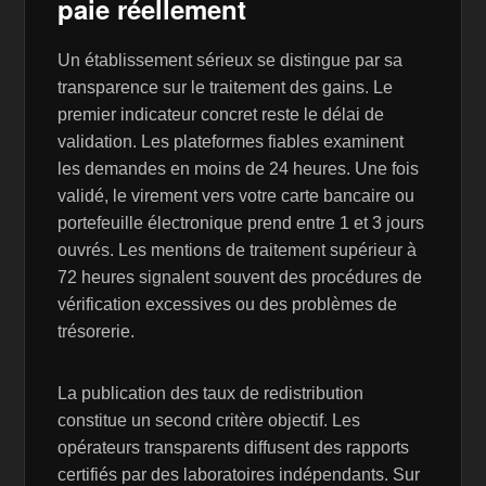
paie réellement
Un établissement sérieux se distingue par sa
transparence sur le traitement des gains. Le
premier indicateur concret reste le délai de
validation. Les plateformes fiables examinent
les demandes en moins de 24 heures. Une fois
validé, le virement vers votre carte bancaire ou
portefeuille électronique prend entre 1 et 3 jours
ouvrés. Les mentions de traitement supérieur à
72 heures signalent souvent des procédures de
vérification excessives ou des problèmes de
trésorerie.
La publication des taux de redistribution
constitue un second critère objectif. Les
opérateurs transparents diffusent des rapports
certifiés par des laboratoires indépendants. Sur