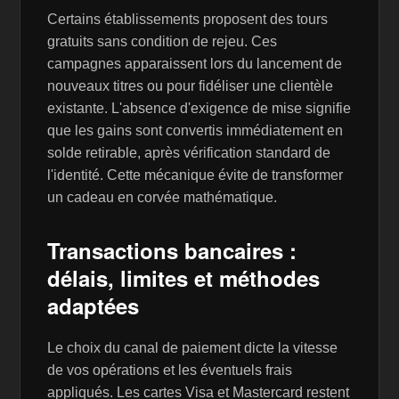
Certains établissements proposent des tours
gratuits sans condition de rejeu. Ces
campagnes apparaissent lors du lancement de
nouveaux titres ou pour fidéliser une clientèle
existante. L'absence d'exigence de mise signifie
que les gains sont convertis immédiatement en
solde retirable, après vérification standard de
l'identité. Cette mécanique évite de transformer
un cadeau en corvée mathématique.
Transactions bancaires :
délais, limites et méthodes
adaptées
Le choix du canal de paiement dicte la vitesse
de vos opérations et les éventuels frais
appliqués. Les cartes Visa et Mastercard restent