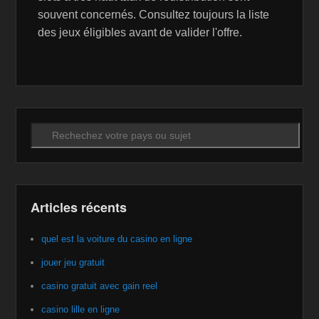
souvent concernés. Consultez toujours la liste
des jeux éligibles avant de valider l'offre.
Recherche
Articles récents
quel est la voiture du casino en ligne
jouer jeu gratuit
casino gratuit avec gain reel
casino lille en ligne