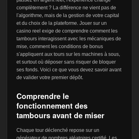
complètement ? La différence ne vient pas de
l'algorithme, mais de la gestion de votre capital
et du choix de la plateforme. Jouer sur un
casino reel exige de comprendre comment les
tambours interagissent avec les mécaniques de
mise, comment les conditions de bonus
s'appliquent aux tours sur les machines à sous,
et surtout où déposer sans risquer de bloquer
ses fonds. Voici ce que vous devez savoir avant
de valider votre premier dépôt.
Comprendre le
fonctionnement des
tambours avant de miser
Chaque tour déclenché repose sur un
générateur de nombres aléatoires certifié. Les