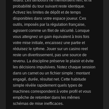
retard. Les tambours ne mémorisent rien, et la
probabilité du tour suivant reste identique.
Activez les limites de dépôt et de temps
disponibles dans votre espace joueur. Ces
outils, imposés par la régulation française,
agissent comme un filet de sécurité. Lorsque
vous atteignez un gain équivalent à trois fois
votre mise initiale, encaissez une partie et
réduisez le rythme. Jouer sur un casino reel
reste un divertissement, pas une source de
revenu. La discipline préserve le plaisir et évite
les décisions impulsives. Notez chaque session
dans un carnet ou un fichier simple : montant
engagé, durée, résultat net. Cette habitude
simple révèle rapidement quels types de
machines correspondent à votre profil et vous
empêche de retomber dans les mêmes
schémas de mise inefficaces.