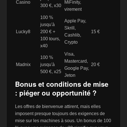
Casino
MiFinity,
300 €, x30
virement
100 %
Apple Pay,
jusqu'à
Skrill,
Lucky8
200 € +
15 €
Cashlib,
100 tours,
Crypto
x40
Visa,
100 %
Mastercard,
Madnix
jusqu'à
20 €
Google Pay,
500 €, x25
Jeton
Bonus et conditions de mise
: piéger ou opportunité ?
Les offres de bienvenue attirent, mais elles
imposent presque toujours des exigences de
mise sur les machines à sous. Un bonus de 100