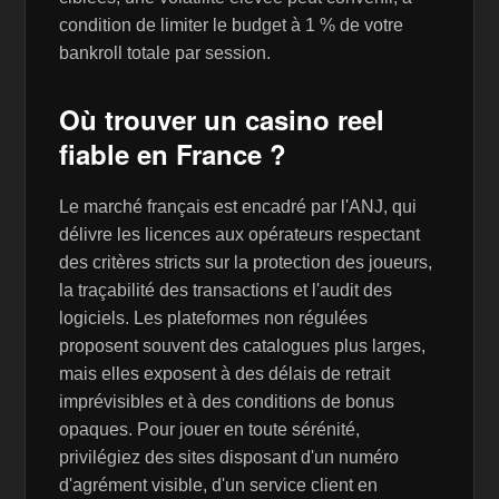
condition de limiter le budget à 1 % de votre
bankroll totale par session.
Où trouver un casino reel
fiable en France ?
Le marché français est encadré par l'ANJ, qui
délivre les licences aux opérateurs respectant
des critères stricts sur la protection des joueurs,
la traçabilité des transactions et l'audit des
logiciels. Les plateformes non régulées
proposent souvent des catalogues plus larges,
mais elles exposent à des délais de retrait
imprévisibles et à des conditions de bonus
opaques. Pour jouer en toute sérénité,
privilégiez des sites disposant d'un numéro
d'agrément visible, d'un service client en