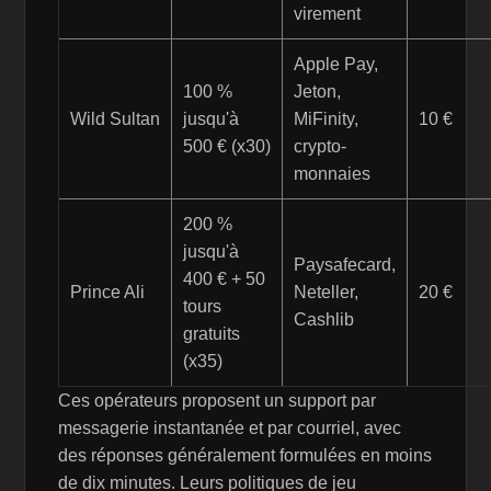
virement
Apple Pay,
100 %
Jeton,
Wild Sultan
jusqu'à
MiFinity,
10 €
500 € (x30)
crypto-
monnaies
200 %
jusqu'à
Paysafecard,
400 € + 50
Prince Ali
Neteller,
20 €
tours
Cashlib
gratuits
(x35)
Ces opérateurs proposent un support par
messagerie instantanée et par courriel, avec
des réponses généralement formulées en moins
de dix minutes. Leurs politiques de jeu