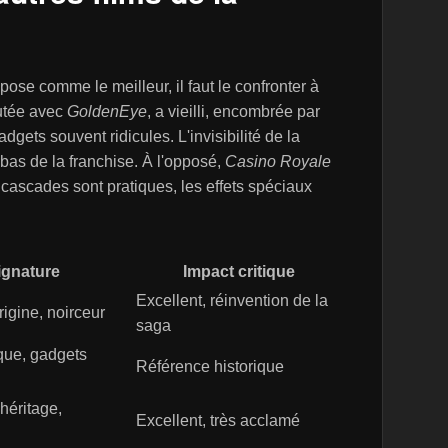
pose comme le meilleur, il faut le confronter à
utée avec
GoldenEye
, a vieilli, encombrée par
gets souvent ridicules. L'invisibilité de la
 bas de la franchise. À l'opposé,
Casino Royale
 cascades sont pratiques, les effets spéciaux
ignature
Impact critique
Excellent, réinvention de la
igine, noirceur
saga
ique, gadgets
Référence historique
héritage,
Excellent, très acclamé