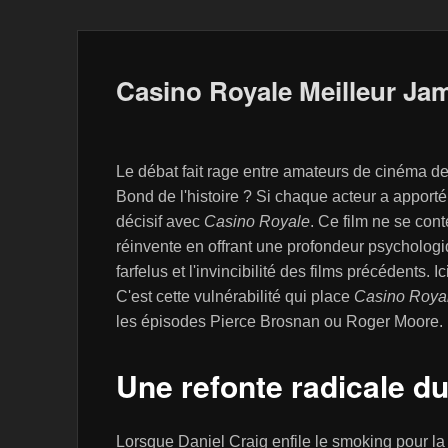
Casino Royale Meilleur J
Le débat fait rage entre amateurs de cinéma de
Bond de l'histoire ? Si chaque acteur a apport
décisif avec
Casino Royale
. Ce film ne se cont
réinvente en offrant une profondeur psychologi
farfelus et l'invincibilité des films précédents. Ic
C'est cette vulnérabilité qui place
Casino Roya
les épisodes Pierce Brosnan ou Roger Moore.
Une refonte radicale d
Lorsque Daniel Craig enfile le smoking pour la 