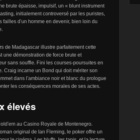
 brute épaisse, impulsif, un « blunt instrument
sting, initialement controversé par les puristes,
les failles d'un homme en devenir, bien loin du
e.
s de Madagascar illustre parfaitement cette
t une démonstration de force brute et
eur sans souffle. Fini les courses-poursuites en
ue. Craig incarne un Bond qui doit mériter son
l commet dans l'ambiance noir et blanc du prologue
onter les conséquences morales de ses actes.
x élevés
s Hold'em au Casino Royale de Montenegro.
oman original de Ian Fleming, le poker offre un
ur le cinéma. Les bluffs, les tapis, et la lecture