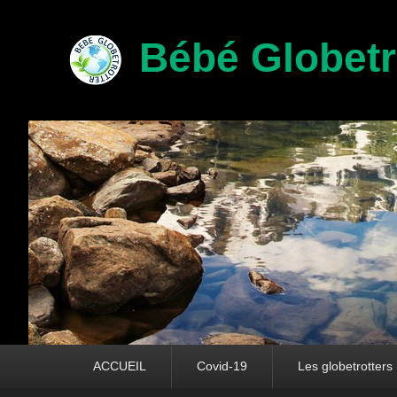
Bébé Globetr
Premier menu
ACCUEIL
Covid-19
Les globetrotters