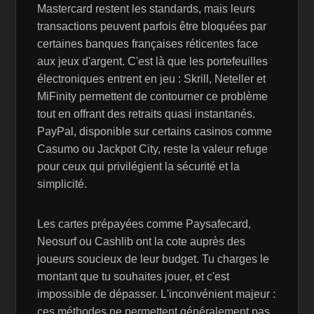
Mastercard restent les standards, mais leurs
transactions peuvent parfois être bloquées par
certaines banques françaises réticentes face
aux jeux d'argent. C'est là que les portefeuilles
électroniques entrent en jeu : Skrill, Neteller et
MiFinity permettent de contourner ce problème
tout en offrant des retraits quasi instantanés.
PayPal, disponible sur certains casinos comme
Casumo ou Jackpot City, reste la valeur refuge
pour ceux qui privilégient la sécurité et la
simplicité.
Les cartes prépayées comme Paysafecard,
Neosurf ou Cashlib ont la cote auprès des
joueurs soucieux de leur budget. Tu charges le
montant que tu souhaites jouer, et c'est
impossible de dépasser. L'inconvénient majeur :
ces méthodes ne permettent généralement pas