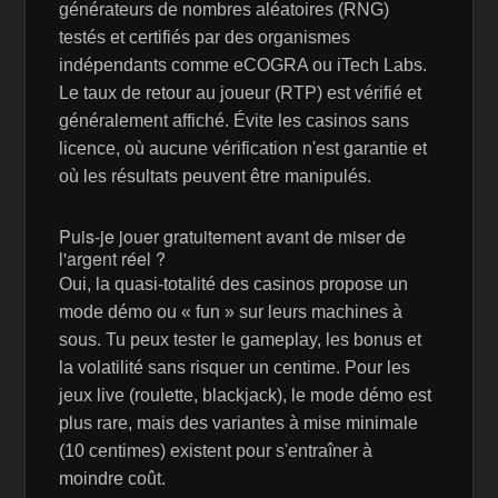
générateurs de nombres aléatoires (RNG)
testés et certifiés par des organismes
indépendants comme eCOGRA ou iTech Labs.
Le taux de retour au joueur (RTP) est vérifié et
généralement affiché. Évite les casinos sans
licence, où aucune vérification n'est garantie et
où les résultats peuvent être manipulés.
Puis-je jouer gratuitement avant de miser de
l'argent réel ?
Oui, la quasi-totalité des casinos propose un
mode démo ou « fun » sur leurs machines à
sous. Tu peux tester le gameplay, les bonus et
la volatilité sans risquer un centime. Pour les
jeux live (roulette, blackjack), le mode démo est
plus rare, mais des variantes à mise minimale
(10 centimes) existent pour s'entraîner à
moindre coût.