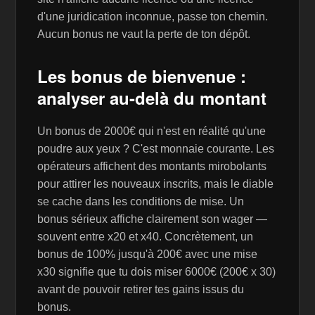
d'une juridication inconnue, passe ton chemin.
Aucun bonus ne vaut la perte de ton dépôt.
Les bonus de bienvenue :
analyser au-delà du montant
Un bonus de 2000€ qui n'est en réalité qu'une
poudre aux yeux ? C'est monnaie courante. Les
opérateurs affichent des montants mirobolants
pour attirer les nouveaux inscrits, mais le diable
se cache dans les conditions de mise. Un
bonus sérieux affiche clairement son wager —
souvent entre x20 et x40. Concrètement, un
bonus de 100% jusqu'à 200€ avec une mise
x30 signifie que tu dois miser 6000€ (200€ x 30)
avant de pouvoir retirer tes gains issus du
bonus.