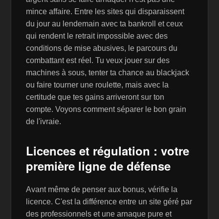
mince affaire. Entre les sites qui disparaissent
du jour au lendemain avec ta bankroll et ceux
qui rendent le retrait impossible avec des
conditions de mise abusives, le parcours du
combattant est réel. Tu veux jouer sur des
machines à sous, tenter ta chance au blackjack
ou faire tourner une roulette, mais avec la
certitude que tes gains arriveront sur ton
compte. Voyons comment séparer le bon grain
de l'ivraie.
Licences et régulation : votre
première ligne de défense
Avant même de penser aux bonus, vérifie la
licence. C'est la différence entre un site géré par
des professionnels et une arnaque pure et