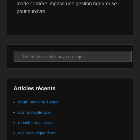
mode carrière impose une gestion rigoureuse
pour survivre.
Recherche
Articles récents
forum machine à sous
casino royale avis
redonbet casino avis
casino en ligne direct