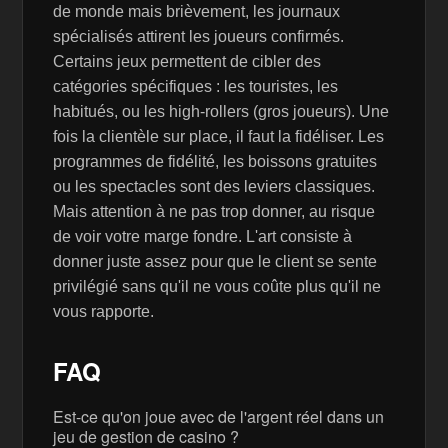
de monde mais brièvement, les journaux
spécialisés attirent les joueurs confirmés.
Certains jeux permettent de cibler des
catégories spécifiques : les touristes, les
habitués, ou les high-rollers (gros joueurs). Une
fois la clientèle sur place, il faut la fidéliser. Les
programmes de fidélité, les boissons gratuites
ou les spectacles sont des leviers classiques.
Mais attention à ne pas trop donner, au risque
de voir votre marge fondre. L'art consiste à
donner juste assez pour que le client se sente
privilégié sans qu'il ne vous coûte plus qu'il ne
vous rapporte.
FAQ
Est-ce qu'on joue avec de l'argent réel dans un
jeu de gestion de casino ?