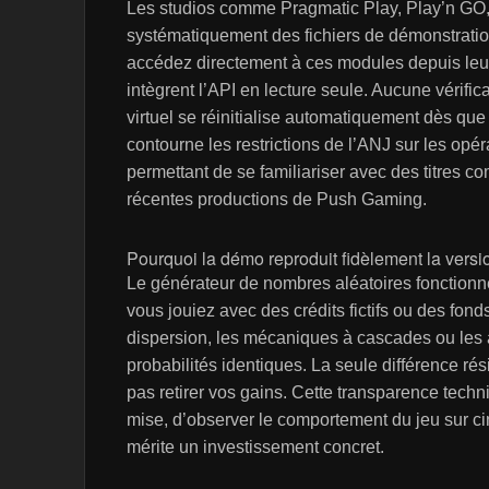
Les studios comme Pragmatic Play, Play’n GO
systématiquement des fichiers de démonstrati
accédez directement à ces modules depuis leurs
intègrent l’API en lecture seule. Aucune vérifica
virtuel se réinitialise automatiquement dès qu
contourne les restrictions de l’ANJ sur les opér
permettant de se familiariser avec des titres
récentes productions de Push Gaming.
Pourquoi la démo reproduit fidèlement la vers
Le générateur de nombres aléatoires fonction
vous jouiez avec des crédits fictifs ou des fond
dispersion, les mécaniques à cascades ou les 
probabilités identiques. La seule différence rés
pas retirer vos gains. Cette transparence techn
mise, d’observer le comportement du jeu sur cinq 
mérite un investissement concret.