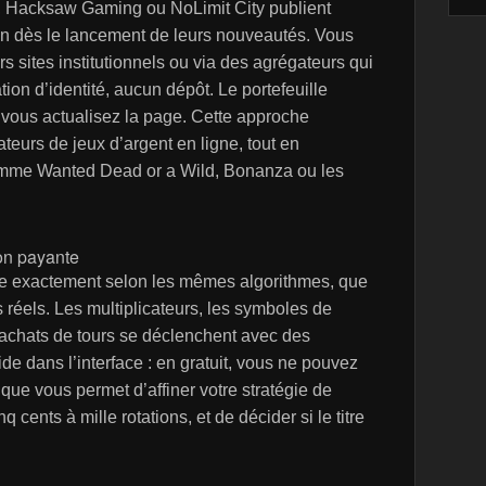
, Hacksaw Gaming ou NoLimit City publient
on dès le lancement de leurs nouveautés. Vous
 sites institutionnels ou via des agrégateurs qui
tion d’identité, aucun dépôt. Le portefeuille
e vous actualisez la page. Cette approche
ateurs de jeux d’argent en ligne, tout en
 comme Wanted Dead or a Wild, Bonanza ou les
ion payante
ne exactement selon les mêmes algorithmes, que
s réels. Les multiplicateurs, les symboles de
achats de tours se déclenchent avec des
ide dans l’interface : en gratuit, vous ne pouvez
ique vous permet d’affiner votre stratégie de
cents à mille rotations, et de décider si le titre