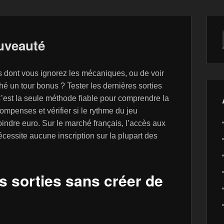
uveauté
 dont vous ignorez les mécaniques, ou de voir
é un tour bonus ? Tester les dernières sorties
est la seule méthode fiable pour comprendre la
écompenses et vérifier si le rythme du jeu
oindre euro. Sur le marché français, l’accès aux
nécessite aucune inscription sur la plupart des
s sorties sans créer de