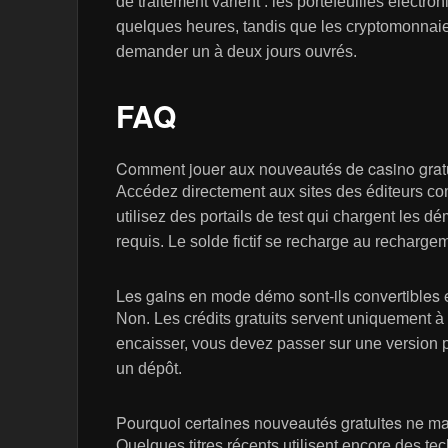
de traitement varient : les portefeuilles électron
quelques heures, tandis que les cryptomonnaie
demander un à deux jours ouvrés.
FAQ
Comment jouer aux nouveautés de casino gratui
Accédez directement aux sites des éditeurs 
utilisez des portails de test qui chargent les d
requis. Le solde fictif se recharge au recharge
Les gains en mode démo sont-ils convertibles e
Non. Les crédits gratuits servent uniquement à t
encaisser, vous devez passer sur une version p
un dépôt.
Pourquoi certaines nouveautés gratuites ne ma
Quelques titres récents utilisent encore des t