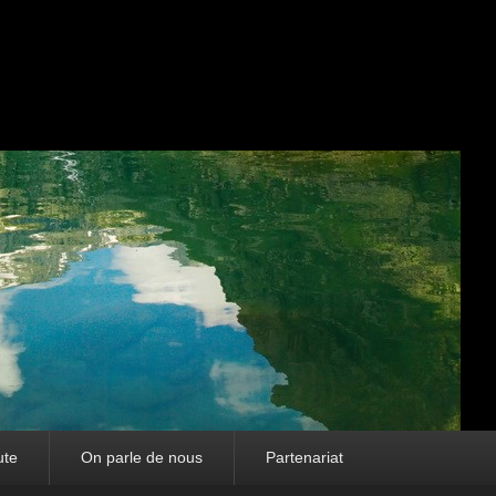
ute
On parle de nous
Partenariat