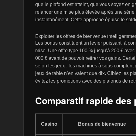
que le plafond est atteint, que vous soyez en g
relancer une mise plus élevée après une série 
instantanément. Cette approche épuise le sold
Exploiter les offres de bienvenue intelligemme
Les bonus constituent un levier puissant, à con
mise. Une offre type 100 % jusqu’à 200 € avec
000 € avant de pouvoir retirer vos gains. Certai
selon les jeux : les machines à sous comptent 
jeux de table n’en valent que dix. Ciblez les p
évitez les promotions avec des plafonds de ret
Comparatif rapide des 
Casino
Bonus de bienvenue