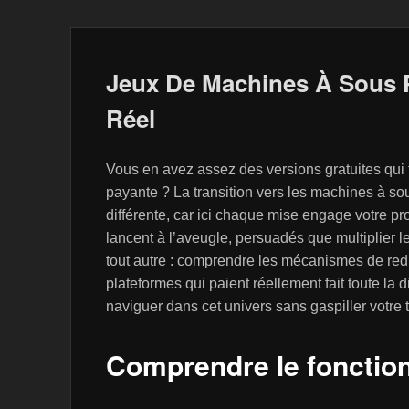
Jeux De Machines À Sous 
Réel
Vous en avez assez des versions gratuites qui 
payante ? La transition vers les machines à s
différente, car ici chaque mise engage votre p
lancent à l’aveugle, persuadés que multiplier les
tout autre : comprendre les mécanismes de redis
plateformes qui paient réellement fait toute la
naviguer dans cet univers sans gaspiller votre 
Comprendre le fonctio