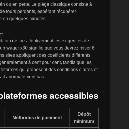
ain ou en perte. Le piège classique consiste à
de tours perdants, espérant récupérer
e en quelques minutes.
nt
dition de lire attentivement les exigences de
 un wager x30 signifie que vous devrez miser 6
ns sites appliquent des coefficients différents
généralement à cent pour cent, tandis que les
lateformes qui proposent des conditions claires et
rait anormalement bas.
plateformes accessibles
Dépôt
Méthodes de paiement
minimum