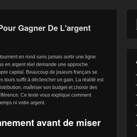
Pour Gagner De L'argent
tournent en rond sans jamais sortir une ligne
ous en argent réel demande une approche
ropre capital. Beaucoup de joueurs français se
 tours suffit à déclencher un gain. La réalité est
tribution, maîtriser son budget et choisir des
 différence. Ce texte vous explique comment
temps ni votre argent.
nnement avant de miser