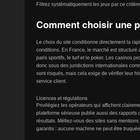
Filtrez systématiquement les jeux par ce critère
Comment choisir une pl
Le choix du site conditionne directement la rapi
conditions. En France, le marché est structuré 
paris sportifs, le turf et le poker. Les casinos
donc sous des juridictions internationales com
sont risqués, mais cela exige de vérifier leur hi
service client.
Licences et régulations
Privilégiez les opérateurs qui affichent clair
plateforme sérieuse publie aussi des rapports d’
résultats. Méfiez-vous des sites sans mentions 
garantis : aucune machine ne peut être truquée