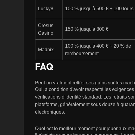
Lucky8
100 % jusqu'à 500 € + 100 tours
Cresus
150 % jusqu'à 300 €
Casino
100 % jusqu'à 400 € + 20 % de
Madnix
remboursement
FAQ
Peut-on vraiment retirer ses gains sur les mach
Oui, à condition d'avoir respecté les exigences
vérifications d'identité standard. Les retraits s
plateforme, généralement sous douze à quarante
électroniques.
Quel est le meilleur moment pour jouer aux ma