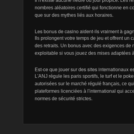
Il n'existe aucune heure ou jour propice. Les r
nombres aléatoires certifié qui fonctionne en co
que sur des mythes liés aux horaires.
Les bonus de casino aident-ils vraiment à gagne
Ils prolongent votre temps de jeu et offrent un
des retraits. Un bonus avec des exigences de 
exploitable si vous jouez des mises adaptées à v
Est-ce que jouer sur des sites internationaux e
L'ANJ régule les paris sportifs, le turf et le p
autorisées sur le marché régulé français, ce qui
plateformes licenciées à l'international qui acc
normes de sécurité strictes.