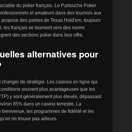
sociable du poker français. Le Partouche Poker
 professionnels et amateurs dans des tournois aux
on propose des parties de Texas Hold'em, toujours
l, les français se tournent vers des rooms
grent des sections poker dans leur offre.
quelles alternatives pour
?
aut changer de stratégie. Les casinos en ligne qui
 conditions souvent plus avantageuses que les
(RTP) y sont généralement plus élevés, dépassant
viron 85% dans un casino terrestre. La
e bienvenue, les programmes de fidélité et les
qu'on ne trouve pas ailleurs.