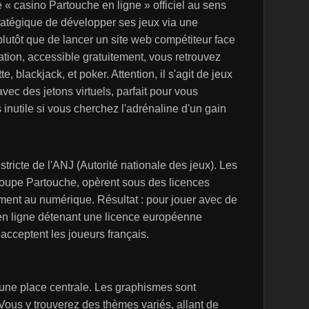
e « casino Partouche en ligne » officiel au sens
tratégique de développer ses jeux via une
lutôt que de lancer un site web compétiteur face
ation, accessible gratuitement, vous retrouvez
, blackjack, et poker. Attention, il s'agit de jeux
vec des jetons virtuels, parfait pour vous
 inutile si vous cherchez l'adrénaline d'un gain
tricte de l'ANJ (Autorité nationale des jeux). Les
oupe Partouche, opèrent sous des licences
ment au numérique. Résultat : pour jouer avec de
os en ligne détenant une licence européenne
acceptent les joueurs français.
t une place centrale. Les graphismes sont
Vous y trouverez des thèmes variés, allant de