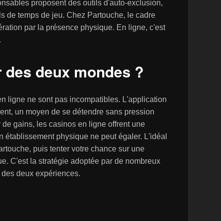
nsables proposent des outils d'auto-exclusion,
ls de temps de jeu. Chez Partouche, le cadre
ration par la présence physique. En ligne, c'est
.
ur des deux mondes ?
n ligne ne sont pas incompatibles. L'application
ment, un moyen de se détendre sans pression
r de gains, les casinos en ligne offrent une
n établissement physique ne peut égaler. L'idéal
Partouche, puis tenter votre chance sur une
e. C'est la stratégie adoptée par de nombreux
ur des deux expériences.