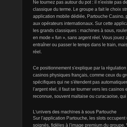
Ne tournez pas autour du pot : il n'existe pas d
classique du terme. Le groupe a fait le choix s
application mobile dédiée, Partouche Casino, p
aux opérateurs internationaux. Sur cette applic
les grands classiques : machines à sous, roulette
en mode « fun », sans argent réel. Vous jouez a
entraîner ou passer le temps dans le train, mais
réel.
Ce positionnement s'explique par la régulation s
casinos physiques français, comme ceux du gr
spécifiques qui ne s'étendent pas automatique
l'argent réel, il faut se tourner vers les casin
reconnue, souvent maltaise ou curacaoise, qui 
L'univers des machines à sous Partouche
Sur l'application Partouche, les slots occupen
soignés, fidèles à l'image premium du groupe. 