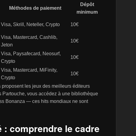
Dépôt
Méthodes de paiement
minimum
Visa, Skrill, Neteller, Crypto
10€
Visa, Mastercard, Cashlib,
10€
Jeton
Visa, Paysafecard, Neosurf,
10€
Crypto
Visa, Mastercard, MiFinity,
10€
Crypto
 proposent les jeux des meilleurs éditeurs
ifs Partouche, vous accédez à une bibliothèque
ass Bonanza — ces hits mondiaux ne sont
té : comprendre le cadre