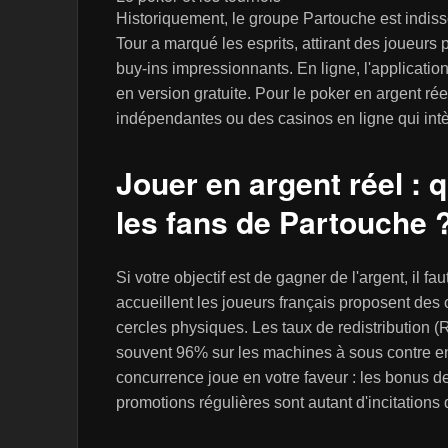
Historiquement, le groupe Partouche est indis
Tour a marqué les esprits, attirant des joueurs
buy-ins impressionnants. En ligne, l'applicati
en version gratuite. Pour le poker en argent rée
indépendantes ou des casinos en ligne qui intè
Jouer en argent réel : 
les fans de Partouche 
Si votre objectif est de gagner de l'argent, il f
accueillent les joueurs français proposent des
cercles physiques. Les taux de redistribution 
souvent 96% sur les machines à sous contre en
concurrence joue en votre faveur : les bonus d
promotions régulières sont autant d'incitations 