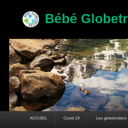
Bébé Globetr
Premier menu
ACCUEIL
Covid-19
Les globetrotters