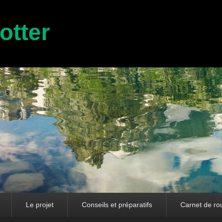
otter
Le projet
Conseils et préparatifs
Carnet de ro