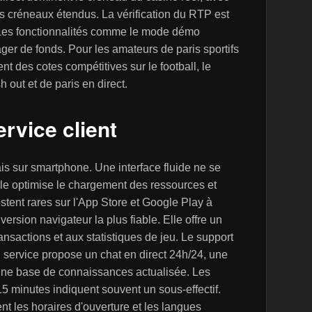
s créneaux étendus. La vérification du RTP est
. Les fonctionnalités comme le mode démo
er de fonds. Pour les amateurs de paris sportifs
t des cotes compétitives sur le football, le
h out et de paris en direct.
rvice client
s sur smartphone. Une interface fluide ne se
elle optimise le chargement des ressources et
estent rares sur l'App Store et Google Play à
version navigateur la plus fiable. Elle offre un
ansactions et aux statistiques de jeu. Le support
n service propose un chat en direct 24h/24, une
ne base de connaissances actualisée. Les
 minutes indiquent souvent un sous-effectif.
ent les horaires d'ouverture et les langues