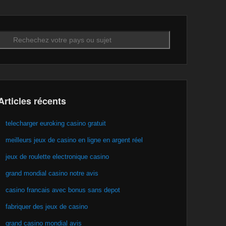
Recherche
Articles récents
telecharger euroking casino gratuit
meilleurs jeux de casino en ligne en argent réel
jeux de roulette electronique casino
grand mondial casino notre avis
casino francais avec bonus sans depot
fabriquer des jeux de casino
grand casino mondial avis