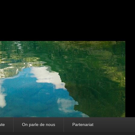
ute
On parle de nous
Partenariat