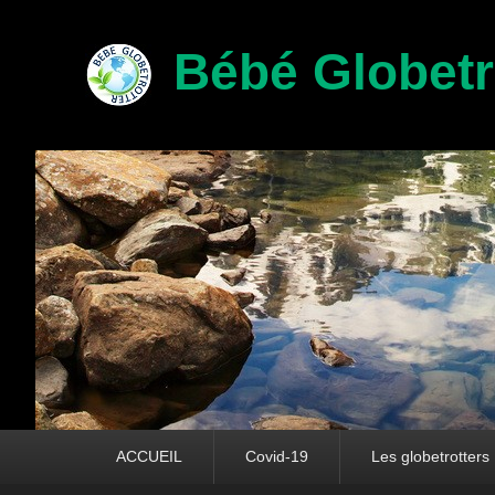
Bébé Globetr
Premier menu
ACCUEIL
Covid-19
Les globetrotters