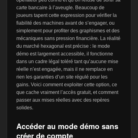
carte bancaire à l’aveugle. Beaucoup de
joueurs tapent cette expression pour vérifier la
fiabilité des machines avant de s’engager, ou
simplement pour profiter des graphismes et des
mécaniques sans pression financière. La réalité
du marché hexagonal est précise : le mode
démo est largement accessible, il fonctionne
dans un cadre légal toléré tant qu’aucune mise
réelle n’est engagée, mais il ne remplace en
rien les garanties d’un site régulé pour les
gains. Voici comment exploiter cette option, ce
que cache vraiment l’accès gratuit, et comment
passer aux mises réelles avec des repères
solides.
Accéder au mode démo sans
créer de compte