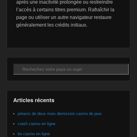
après une inactivité prolongée ou restreindre
l’accès à certains titres premium. Rafraîchir la
page ou utiliser un autre navigateur restaure
généralement les crédits initiaux.
Recherche
Articles récents
préavis de deux mois demission casino de jeux
crash casino en ligne
bo casino en ligne