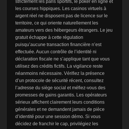
strictement les paris sportifs, le poker en ligne et
les courses hippiques. Les casinos virtuels à
argent réel ne disposent pas de licence sur le
territoire, ce qui oriente naturellement les
amateurs vers des hébergeurs étrangers. Le jeu
gratuit échappe à cette régulation
puisqu’aucune transaction financière n’est
effectuée. Aucun contrôle de l’identité ni
déclaration fiscale ne s’applique tant que vous
utilisez des crédits fictifs. La vigilance reste
néanmoins nécessaire. Vérifiez la présence
d’un protocole de sécurité récent, consultez
l’adresse du siège social et méfiez-vous des
promesses de gains garantis. Les opérateurs
sérieux affichent clairement leurs conditions
générales et ne demandent jamais de pièce
d’identité pour une session démo. Si vous
décidez de franchir le cap, privilégiez les