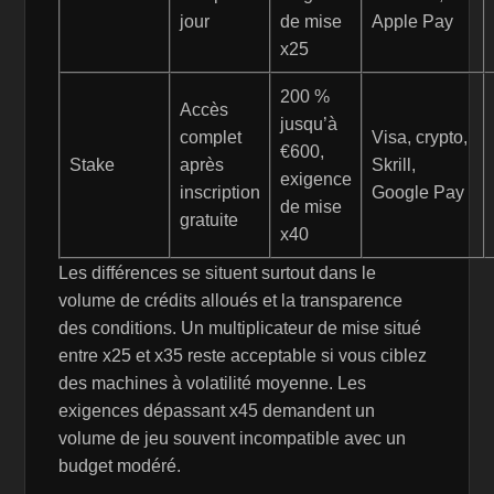
jour
de mise
Apple Pay
x25
200 %
Accès
jusqu’à
complet
Visa, crypto,
€600,
Stake
après
Skrill,
exigence
inscription
Google Pay
de mise
gratuite
x40
Les différences se situent surtout dans le
volume de crédits alloués et la transparence
des conditions. Un multiplicateur de mise situé
entre x25 et x35 reste acceptable si vous ciblez
des machines à volatilité moyenne. Les
exigences dépassant x45 demandent un
volume de jeu souvent incompatible avec un
budget modéré.