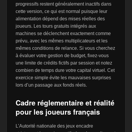
progressifs restent généralement inactifs dans
cette version, ce qui est normal puisque leur
alimentation dépend des mises réelles des
joueurs. Les tours gratuits intégrés aux
machines se déclenchent exactement comme
prévu, avec les mêmes multiplicateurs et les
mêmes conditions de relance. Si vous cherchez
à évaluer votre gestion de budget, fixez-vous
une limite de crédits fictifs par session et notez
combien de temps dure votre capital virtuel. Cet
exercice simple évite les mauvaises surprises
lors d’un passage aux fonds réels.
Cadre réglementaire et réalité
pour les joueurs français
L’Autorité nationale des jeux encadre