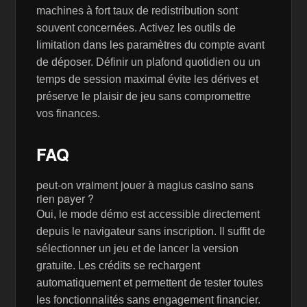
machines à fort taux de redistribution sont
souvent concernées. Activez les outils de
limitation dans les paramètres du compte avant
de déposer. Définir un plafond quotidien ou un
temps de session maximal évite les dérives et
préserve le plaisir de jeu sans compromettre
vos finances.
FAQ
peut-on vraiment jouer à magius casino sans
rien payer ?
Oui, le mode démo est accessible directement
depuis le navigateur sans inscription. Il suffit de
sélectionner un jeu et de lancer la version
gratuite. Les crédits se rechargent
automatiquement et permettent de tester toutes
les fonctionnalités sans engagement financier.