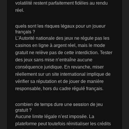
volatilité restent parfaitement fidèles au rendu
réel.
quels sont les risques légaux pour un joueur
français ?
L’Autorité nationale des jeux ne régule pas les
casinos en ligne à argent réel, mais le mode
gratuit ne relève pas de cette interdiction. Tester
des jeux sans mise n’entraîne aucune
conséquence juridique. En revanche, miser
réellement sur un site international implique de
vérifier sa réputation et de jouer de manière
responsable, hors du cadre régulé français.
combien de temps dure une session de jeu
gratuit ?
Aucune limite légale n’est imposée. La
plateforme peut toutefois réinitialiser les crédits