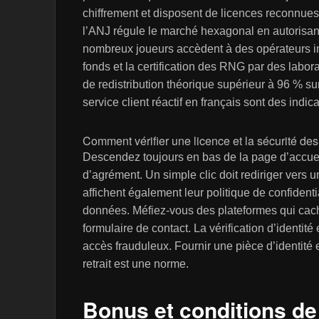
chiffrement et disposent de licences reconnu
l’ANJ régule le marché hexagonal en autorisant 
nombreux joueurs accèdent à des opérateurs inte
fonds et la certification des RNG par des la
de redistribution théorique supérieur à 96 % s
service client réactif en français sont des indi
Comment vérifier une licence et la sécurité d
Descendez toujours en bas de la page d’accueil
d’agrément. Un simple clic doit rediriger vers u
affichent également leur politique de confidenti
données. Méfiez-vous des plateformes qui cach
formulaire de contact. La vérification d’identité
accès frauduleux. Fournir une pièce d’identité e
retrait est une norme.
Bonus et conditions de m