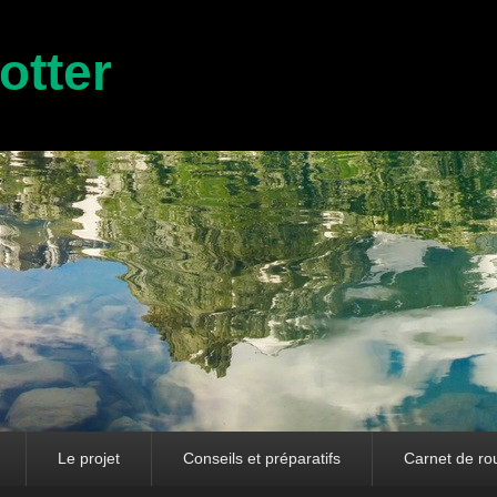
otter
Le projet
Conseils et préparatifs
Carnet de ro