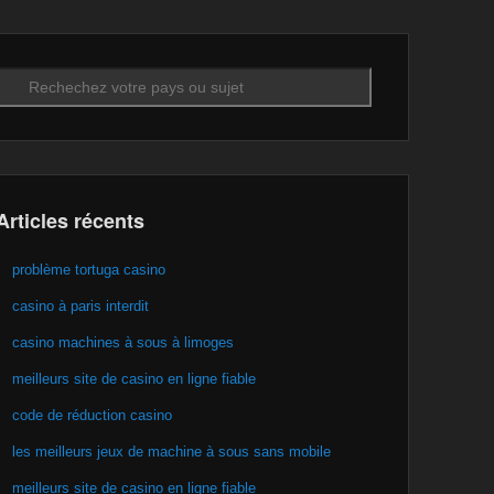
Recherche
Articles récents
problème tortuga casino
casino à paris interdit
casino machines à sous à limoges
meilleurs site de casino en ligne fiable
code de réduction casino
les meilleurs jeux de machine à sous sans mobile
meilleurs site de casino en ligne fiable