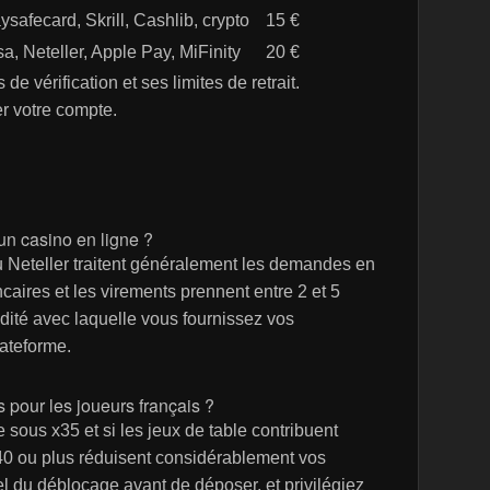
ysafecard, Skrill, Cashlib, crypto
15 €
sa, Neteller, Apple Pay, MiFinity
20 €
 vérification et ses limites de retrait.
er votre compte.
 un casino en ligne ?
u Neteller traitent généralement les demandes en
caires et les virements prennent entre 2 et 5
idité avec laquelle vous fournissez vos
lateforme.
 pour les joueurs français ?
sous x35 et si les jeux de table contribuent
40 ou plus réduisent considérablement vos
éel du déblocage avant de déposer, et privilégiez