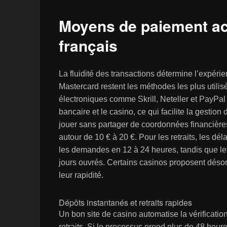
Moyens de paiement ac
français
La fluidité des transactions détermine l’expéri
Mastercard restent les méthodes les plus utilis
électroniques comme Skrill, Neteller et PayPal 
bancaire et le casino, ce qui facilite la gesti
jouer sans partager de coordonnées financièr
autour de 10 € à 20 €. Pour les retraits, les déla
les demandes en 12 à 24 heures, tandis que le
jours ouvrés. Certains casinos proposent déso
leur rapidité.
Dépôts instantanés et retraits rapides
Un bon site de casino automatise la vérificati
retraits. Si le processus prend plus de 48 heur