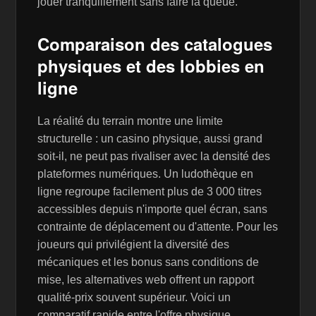
jouer tranquillement sans faire la queue.
Comparaison des catalogues
physiques et des lobbies en
ligne
La réalité du terrain montre une limite
structurelle : un casino physique, aussi grand
soit-il, ne peut pas rivaliser avec la densité des
plateformes numériques. Un ludothèque en
ligne regroupe facilement plus de 3 000 titres
accessibles depuis n'importe quel écran, sans
contrainte de déplacement ou d'attente. Pour les
joueurs qui privilégient la diversité des
mécaniques et les bonus sans conditions de
mise, les alternatives web offrent un rapport
qualité-prix souvent supérieur. Voici un
comparatif rapide entre l'offre physique