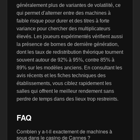
généralement plus de variantes de volatilité, ce
qui permet d'alterner entre des machines à
faible risque pour durer et des titres à forte
variance pour chercher des multiplicateurs
élevés. Les joueurs expérimentés vérifient aussi
la présence de bornes de dernière génération,
dont les taux de redistribution théorique tournent
souvent autour de 92% à 95%, contre 85% à
89% sur les modèles anciens. En consultant les
avis récents et les fiches techniques des
établissements, vous ciblez rapidement les
salles qui offrent le meilleur rendement sans
perdre de temps dans des lieux trop restreints.
FAQ
Combien y a-t-il exactement de machines à
sous dans le casino de Cannes ?