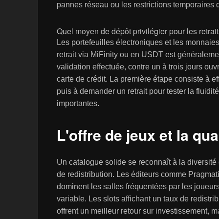
pannes réseau ou les restrictions temporaires d
Quel moyen de dépôt privilégier pour les retrai
Les portefeuilles électroniques et les monnaies
retrait via MiFinity ou en USDT est généralemen
validation effectuée, contre un à trois jours o
carte de crédit. La première étape consiste à eff
puis à demander un retrait pour tester la flui
importantes.
L'offre de jeux et la qu
Un catalogue solide se reconnaît à la diversité
de redistribution. Les éditeurs comme Pragmat
dominent les salles fréquentées par les joueur
variable. Les slots affichant un taux de redistr
offrent un meilleur retour sur investissement, ma