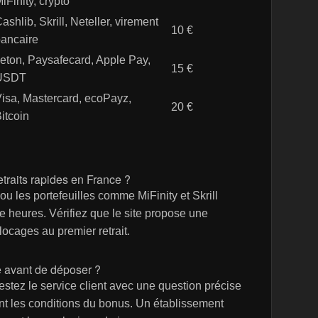
iFinity, crypto
ashlib, Skrill, Neteller, virement
10 €
ancaire
eton, Paysafecard, Apple Pay,
15 €
USDT
isa, Mastercard, ecoPayz,
20 €
itcoin
etraits rapides en France ?
u les portefeuilles comme MiFinity et Skrill
 heures. Vérifiez que le site propose une
blocages au premier retrait.
e avant de déposer ?
estez le service client avec une question précise
ent les conditions du bonus. Un établissement