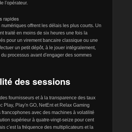
e l'opérateur.
ts rapides
 numériques offrent les délais les plus courts. Un
t traité en moins de six heures une fois la
uvrés pour un virement bancaire classique ou une
ectuer un petit dépôt, à le jouer intégralement,
dité du processus avant d'engager des sommes
alité des sessions
 des fournisseurs et à la transparence des taux
ic Play, Play'n GO, NetEnt et Relax Gaming
s francophones avec des machines à volatilité
ibution supérieur à quatre-vingt-seize pour cent
is c'est la fréquence des multiplicateurs et la