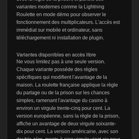
variantes modernes comme la Lightning
Roulette en mode démo pour observer le
fonctionnement des multiplicateurs. L'accès est
immédiat sur mobile et ordinateur, sans
téléchargement ni installation de plugin.
Variantes disponibles en accès libre
Ne vous limitez pas à une seule version.
Chaque variante possède des règles
spécifiques qui modifient l'avantage de la
maison. La roulette française applique la règle
du partage ou de la prison sur les chances
simples, ramenant l'avantage du casino à
environ un virgule trente-cinq pour cent. La
version européenne, sans la règle de la prison,
affiche un avantage de deux virgule soixante-
dix pour cent. La version américaine, avec son