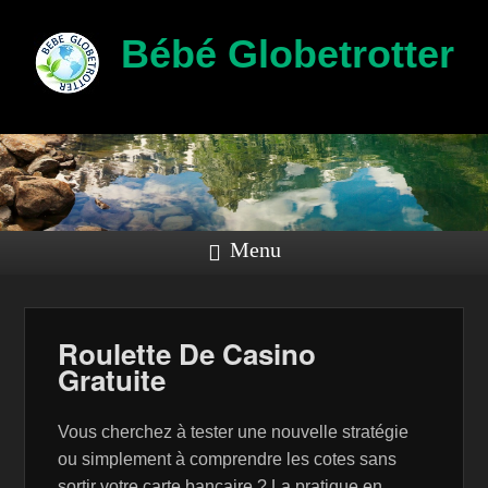
Bébé Globetrotter
Menu
Roulette De Casino
Gratuite
Vous cherchez à tester une nouvelle stratégie
ou simplement à comprendre les cotes sans
sortir votre carte bancaire ? La pratique en