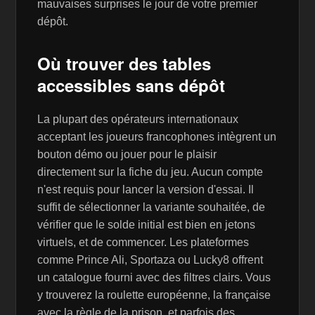
mauvaises surprises le jour de votre premier
dépôt.
Où trouver des tables
accessibles sans dépôt
La plupart des opérateurs internationaux
acceptant les joueurs francophones intègrent un
bouton démo ou jouer pour le plaisir
directement sur la fiche du jeu. Aucun compte
n'est requis pour lancer la version d'essai. Il
suffit de sélectionner la variante souhaitée, de
vérifier que le solde initial est bien en jetons
virtuels, et de commencer. Les plateformes
comme Prince Ali, Sportaza ou Lucky8 offrent
un catalogue fourni avec des filtres clairs. Vous
y trouverez la roulette européenne, la française
avec la règle de la prison, et parfois des