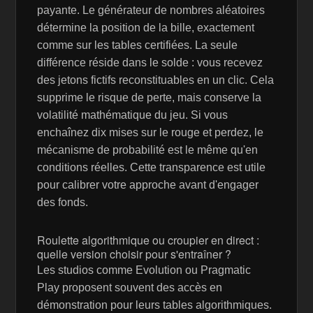
payante. Le générateur de nombres aléatoires
détermine la position de la bille, exactement
comme sur les tables certifiées. La seule
différence réside dans le solde : vous recevez
des jetons fictifs reconstituables en un clic. Cela
supprime le risque de perte, mais conserve la
volatilité mathématique du jeu. Si vous
enchaînez dix mises sur le rouge et perdez, le
mécanisme de probabilité est le même qu'en
conditions réelles. Cette transparence est utile
pour calibrer votre approche avant d'engager
des fonds.
Roulette algorithmique ou croupier en direct :
quelle version choisir pour s'entraîner ?
Les studios comme Evolution ou Pragmatic
Play proposent souvent des accès en
démonstration pour leurs tables algorithmiques.