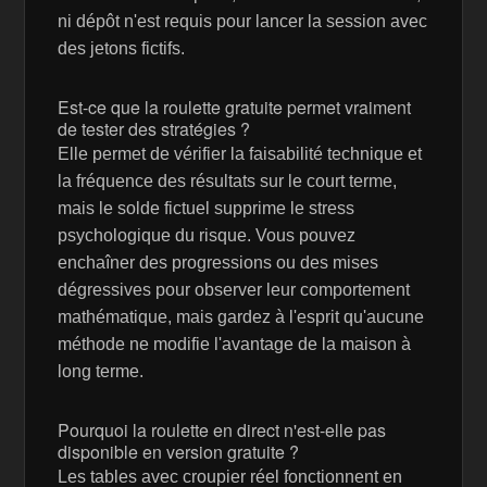
ni dépôt n'est requis pour lancer la session avec
des jetons fictifs.
Est-ce que la roulette gratuite permet vraiment
de tester des stratégies ?
Elle permet de vérifier la faisabilité technique et
la fréquence des résultats sur le court terme,
mais le solde fictuel supprime le stress
psychologique du risque. Vous pouvez
enchaîner des progressions ou des mises
dégressives pour observer leur comportement
mathématique, mais gardez à l'esprit qu'aucune
méthode ne modifie l'avantage de la maison à
long terme.
Pourquoi la roulette en direct n'est-elle pas
disponible en version gratuite ?
Les tables avec croupier réel fonctionnent en