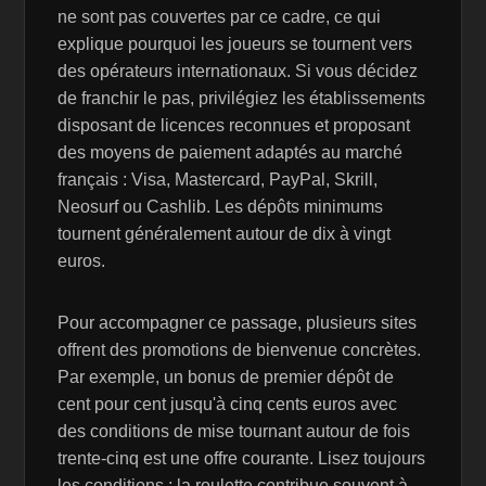
ne sont pas couvertes par ce cadre, ce qui
explique pourquoi les joueurs se tournent vers
des opérateurs internationaux. Si vous décidez
de franchir le pas, privilégiez les établissements
disposant de licences reconnues et proposant
des moyens de paiement adaptés au marché
français : Visa, Mastercard, PayPal, Skrill,
Neosurf ou Cashlib. Les dépôts minimums
tournent généralement autour de dix à vingt
euros.
Pour accompagner ce passage, plusieurs sites
offrent des promotions de bienvenue concrètes.
Par exemple, un bonus de premier dépôt de
cent pour cent jusqu'à cinq cents euros avec
des conditions de mise tournant autour de fois
trente-cinq est une offre courante. Lisez toujours
les conditions : la roulette contribue souvent à