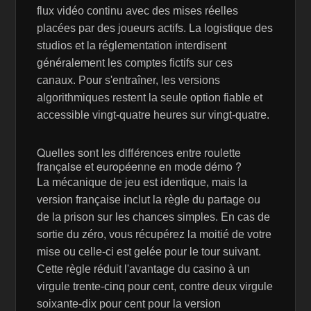
flux vidéo continu avec des mises réelles
placées par des joueurs actifs. La logistique des
studios et la réglementation interdisent
généralement les comptes fictifs sur ces
canaux. Pour s'entraîner, les versions
algorithmiques restent la seule option fiable et
accessible vingt-quatre heures sur vingt-quatre.
Quelles sont les différences entre roulette
française et européenne en mode démo ?
La mécanique de jeu est identique, mais la
version française inclut la règle du partage ou
de la prison sur les chances simples. En cas de
sortie du zéro, vous récupérez la moitié de votre
mise ou celle-ci est gelée pour le tour suivant.
Cette règle réduit l'avantage du casino à un
virgule trente-cinq pour cent, contre deux virgule
soixante-dix pour cent pour la version