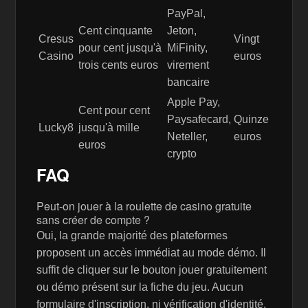
PayPal,
Cent cinquante
Jeton,
Cresus
Vingt
pour cent jusqu'à
MiFinity,
Casino
euros
trois cents euros
virement
bancaire
Apple Pay,
Cent pour cent
Paysafecard,
Quinze
Lucky8
jusqu'à mille
Neteller,
euros
euros
crypto
FAQ
Peut-on jouer à la roulette de casino gratuite
sans créer de compte ?
Oui, la grande majorité des plateformes
proposent un accès immédiat au mode démo. Il
suffit de cliquer sur le bouton jouer gratuitement
ou démo présent sur la fiche du jeu. Aucun
formulaire d'inscription, ni vérification d'identité,