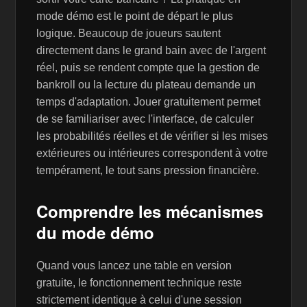
mode démo est le point de départ le plus
logique. Beaucoup de joueurs sautent
directement dans le grand bain avec de l'argent
réel, puis se rendent compte que la gestion de
bankroll ou la lecture du plateau demande un
temps d'adaptation. Jouer gratuitement permet
de se familiariser avec l'interface, de calculer
les probabilités réelles et de vérifier si les mises
extérieures ou intérieures correspondent à votre
tempérament, le tout sans pression financière.
Comprendre les mécanismes
du mode démo
Quand vous lancez une table en version
gratuite, le fonctionnement technique reste
strictement identique à celui d'une session