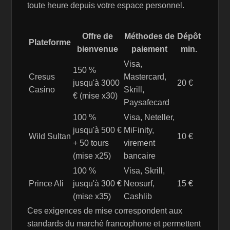
toute heure depuis votre espace personnel.
Offre de
Méthodes de
Dépôt
Plateforme
bienvenue
paiement
min.
Visa,
150 %
Cresus
Mastercard,
jusqu'à 3000
20 €
Casino
Skrill,
€ (mise x30)
Paysafecard
100 %
Visa, Neteller,
jusqu'à 500 €
MiFinity,
Wild Sultan
10 €
+ 50 tours
virement
(mise x25)
bancaire
100 %
Visa, Skrill,
Prince Ali
jusqu'à 300 €
Neosurf,
15 €
(mise x35)
Cashlib
Ces exigences de mise correspondent aux
standards du marché francophone et permettent