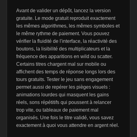
Avant de valider un dépôt, lancez la version
gratuite. Le mode gratuit reproduit exactement
les mêmes algorithmes, les mêmes symboles et
le même rythme de paiement. Vous pouvez
vérifier la fluidité de l'interface, la réactivité des
boutons, la lisibilité des multiplicateurs et la
fréquence des apparitions en wild ou scatter.
Certains titres chargent mal sur mobile ou
affichent des temps de réponse longs lors des
tours gratuits. Tester le jeu sans engagement
permet aussi de repérer les pièges visuels :
animations lourdes qui masquent les gains
réels, sons répétitifs qui poussent à relancer
trop vite, ou tableaux de paiement mal
organisés. Une fois le titre validé, vous savez
exactement à quoi vous attendre en argent réel.