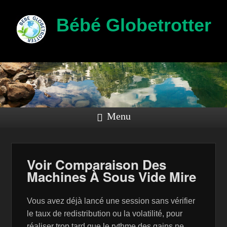
Bébé Globetrotter
Menu
Voir Comparaison Des
Machines À Sous Vide Mire
Vous avez déjà lancé une session sans vérifier
le taux de redistribution ou la volatilité, pour
réaliser trop tard que le rythme des gains ne