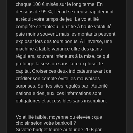
chaque 100 € misés sur le long terme. En
dessous de 95 %, l'écart se creuse rapidement
et réduit votre temps de jeu. La volatilité
complète ce tableau : un titre à haute volatilité
paie moins souvent, mais les montants peuvent
exploser lors des tours bonus. À l'inverse, une
machine à faible variance offre des gains
réguliers, souvent inférieurs à la mise, ce qui
prolonge la session sans faire exploser le
capital. Croiser ces deux indicateurs avant de
créditer son compte évite les mauvaises
surprises. Sur les sites régulés par l'Autorité
nationale des jeux, ces informations sont
obligatoires et accessibles sans inscription.
Volatilité faible, moyenne ou élevée : que
choisir selon votre bankroll ?
Si votre budget tourne autour de 20 € par