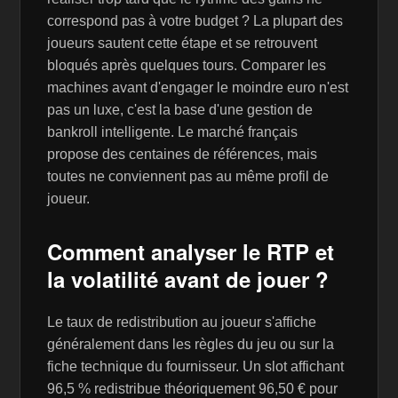
correspond pas à votre budget ? La plupart des
joueurs sautent cette étape et se retrouvent
bloqués après quelques tours. Comparer les
machines avant d'engager le moindre euro n'est
pas un luxe, c'est la base d'une gestion de
bankroll intelligente. Le marché français
propose des centaines de références, mais
toutes ne conviennent pas au même profil de
joueur.
Comment analyser le RTP et
la volatilité avant de jouer ?
Le taux de redistribution au joueur s'affiche
généralement dans les règles du jeu ou sur la
fiche technique du fournisseur. Un slot affichant
96,5 % redistribue théoriquement 96,50 € pour