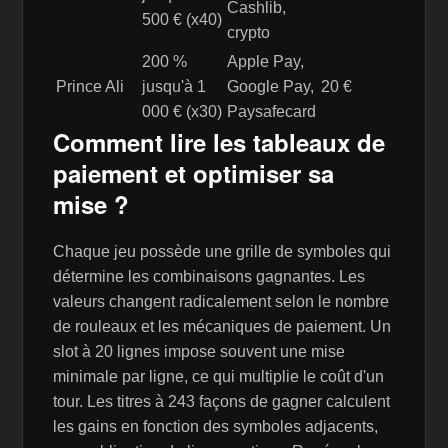
Cashlib,
500 € (x40)
crypto
200 %
Apple Pay,
Prince Ali
jusqu'à 1
Google Pay,
20 €
000 € (x30)
Paysafecard
Comment lire les tableaux de
paiement et optimiser sa
mise ?
Chaque jeu possède une grille de symboles qui
détermine les combinaisons gagnantes. Les
valeurs changent radicalement selon le nombre
de rouleaux et les mécaniques de paiement. Un
slot à 20 lignes impose souvent une mise
minimale par ligne, ce qui multiplie le coût d'un
tour. Les titres à 243 façons de gagner calculent
les gains en fonction des symboles adjacents,