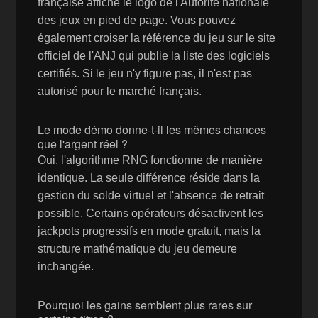
française affiche le logo de l'Autorité nationale
des jeux en pied de page. Vous pouvez
également croiser la référence du jeu sur le site
officiel de l'ANJ qui publie la liste des logiciels
certifiés. Si le jeu n'y figure pas, il n'est pas
autorisé pour le marché français.
Le mode démo donne-t-il les mêmes chances
que l'argent réel ?
Oui, l'algorithme RNG fonctionne de manière
identique. La seule différence réside dans la
gestion du solde virtuel et l'absence de retrait
possible. Certains opérateurs désactivent les
jackpots progressifs en mode gratuit, mais la
structure mathématique du jeu demeure
inchangée.
Pourquoi les gains semblent plus rares sur