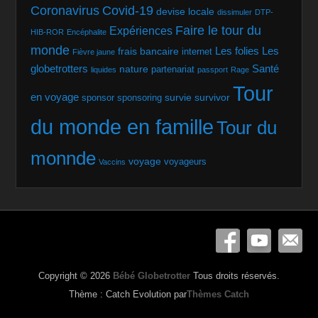
Coronavirus
Covid-19
devise locale
dissimuler
DTP-
Faire le tour du
Expériences
HIB-ROR
Encéphalite
monde
Les folies
Les
frais bancaire
internet
Fièvre jaune
globetrotters
Santé
nature
partenariat
liquides
passport
Rage
Tour
en voyage
survie
survivor
sponsor
sponsoring
du monde en famille
Tour du
monnde
voyage
voyageurs
Vaccins
Copyright © 2026
Bébé Globetrotter
Tous droits réservés.
Thème : Catch Evolution par
Thèmes Catch