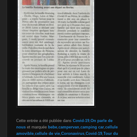
Cette entrée a été publiée dans
Covid-19
,
On parle de
nous
et marquée
bebe
,
campervan
,
camping car
,
cellule
amovible
,
cellule de vie
,
Coronavirus
,
Covid-19
,
Tour du