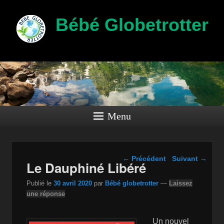
Bébé Globetrotter
Menu
Navigation dans les
←
Précédent
Suivant
→
Le Dauphiné Libéré
articles
Publié le
30 avril 2020
par
Bébé globetrotter
—
Laissez
une réponse
Un nouvel