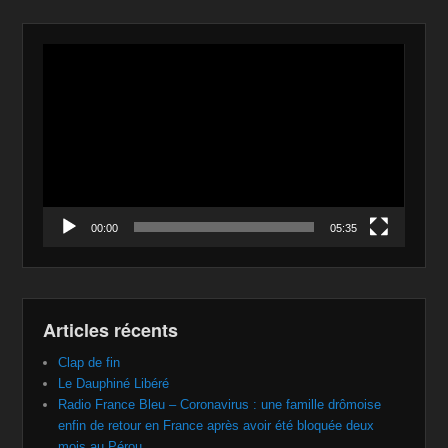
Lecteur
vidéo
00:00
05:35
Articles récents
Clap de fin
Le Dauphiné Libéré
Radio France Bleu – Coronavirus : une famille drômoise
enfin de retour en France après avoir été bloquée deux
mois au Pérou