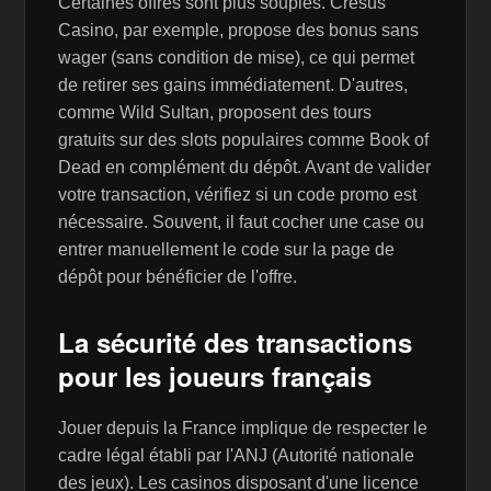
Certaines offres sont plus souples. Cresus
Casino, par exemple, propose des bonus sans
wager (sans condition de mise), ce qui permet
de retirer ses gains immédiatement. D'autres,
comme Wild Sultan, proposent des tours
gratuits sur des slots populaires comme Book of
Dead en complément du dépôt. Avant de valider
votre transaction, vérifiez si un code promo est
nécessaire. Souvent, il faut cocher une case ou
entrer manuellement le code sur la page de
dépôt pour bénéficier de l'offre.
La sécurité des transactions
pour les joueurs français
Jouer depuis la France implique de respecter le
cadre légal établi par l'ANJ (Autorité nationale
des jeux). Les casinos disposant d'une licence