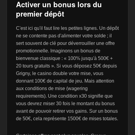
Activer un bonus lors du
premier dépôt
C'est ici qu'il faut lire les petites lignes. Un dépôt
ne se contente pas d'alimenter votre solde ; il
sert souvent de clé pour déverrouiller une offre
promotionnelle. Imaginons un bonus de
bienvenue classique : « 100% jusqu'à 500€ +
20 tours gratuits ». Si vous déposez 50€ depuis
Grigny, le casino double votre mise, vous
donnant 100€ de capital de jeu. Mais attention
aux conditions de mise (wagering
requirements). Une condition x30 signifie que
vous devrez miser 30 fois le montant du bonus
avant de pouvoir retirer vos gains. Sur un bonus
de 50€, cela représente 1500€ de mises totales.