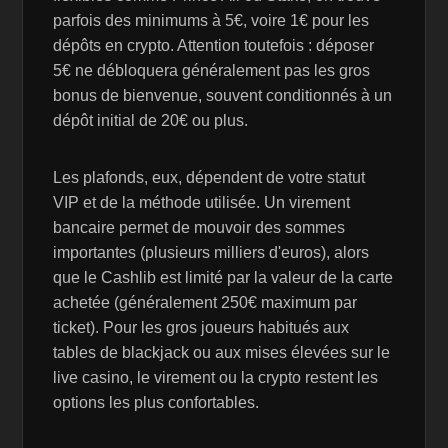
parfois des minimums à 5€, voire 1€ pour les
dépôts en crypto. Attention toutefois : déposer
5€ ne débloquera généralement pas les gros
bonus de bienvenue, souvent conditionnés à un
dépôt initial de 20€ ou plus.
Les plafonds, eux, dépendent de votre statut
VIP et de la méthode utilisée. Un virement
bancaire permet de mouvoir des sommes
importantes (plusieurs milliers d'euros), alors
que le Cashlib est limité par la valeur de la carte
achetée (généralement 250€ maximum par
ticket). Pour les gros joueurs habitués aux
tables de blackjack ou aux mises élevées sur le
live casino, le virement ou la crypto restent les
options les plus confortables.