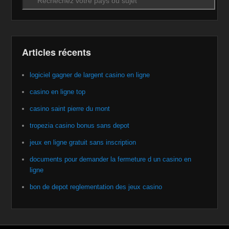
Articles récents
logiciel gagner de largent casino en ligne
casino en ligne top
casino saint pierre du mont
tropezia casino bonus sans depot
jeux en ligne gratuit sans inscription
documents pour demander la fermeture d un casino en
ligne
bon de depot reglementation des jeux casino