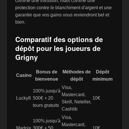
comme une intrusion, mais comme une
protection contre le blanchiment d'argent et une
garantie que vos gains vous reviendront bel et
bien.
Comparatif des options de
dépôt pour les joueurs de
Grigny
Bonus de
Méthodes de
Dépôt
Casino
bienvenue
dépôt
minimum
Visa,
100% jusqu'à
Mastercard,
Lucky8
500€ + 20
10€
Skrill, Neteller,
tours gratuits
Cashlib
Visa,
100% jusqu'à
Mastercard,
Madnix
300€ + 50
10€