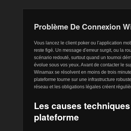
Problème De Connexion W
Vous lancez le client poker ou l'application mobi
reste figé. Un message d'erreur surgit, ou la r
scénario redouté, surtout quand un tournoi dém
évolue sous vos yeux. Avant de contacter le su
Winamax se résolvent en moins de trois minut
plateforme tourne sur une infrastructure robuste,
réseau et les obligations légales créent régul
Les causes techniques 
plateforme