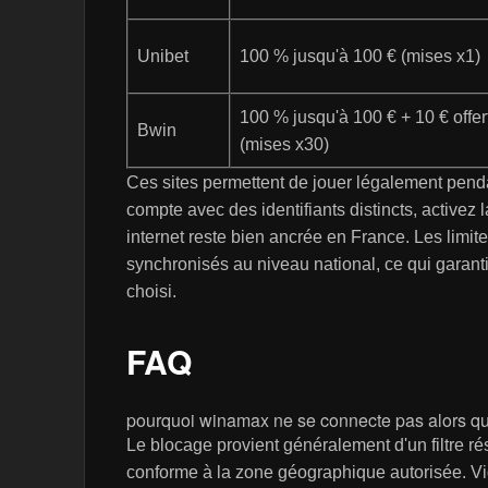
Unibet
100 % jusqu'à 100 € (mises x1)
100 % jusqu'à 100 € + 10 € offer
Bwin
(mises x30)
Ces sites permettent de jouer légalement pen
compte avec des identifiants distincts, activez 
internet reste bien ancrée en France. Les limite
synchronisés au niveau national, ce qui garanti
choisi.
FAQ
pourquoi winamax ne se connecte pas alors qu
Le blocage provient généralement d'un filtre r
conforme à la zone géographique autorisée. Vi