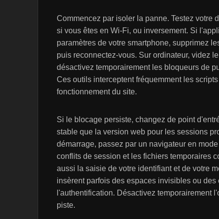
Commencez par isoler la panne. Testez votre dé
si vous êtes en Wi-Fi, ou inversement. Si l'appl
paramètres de votre smartphone, supprimez les 
puis reconnectez-vous. Sur ordinateur, videz le
désactivez temporairement les bloqueurs de publ
Ces outils interceptent fréquemment les script
fonctionnement du site.
Si le blocage persiste, changez de point d'entr
stable que la version web pour les sessions prol
démarrage, passez par un navigateur en mode 
conflits de session et les fichiers temporaires c
aussi la saisie de votre identifiant et de votr
insèrent parfois des espaces invisibles ou des
l'authentification. Désactivez temporairement l'
piste.