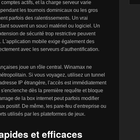
omptes actifs, et la charge serveur varie
, pendant les tournois dominicaux ou les gros
uent parfois des ralentissements. Un vrai
t souvent un souci matériel ou logiciel. Un
tension de sécurité trop restrictive peuvent
. L'application mobile exige également des
ctement avec les serveurs d'authentification.
rançaises joue un rôle central. Winamax ne
étropolitain. Si vous voyagez, utilisez un tunnel
 adresse IP étrangère, l'accès est immédiatement
e s'enclenche dès la première requête et bloque
rage de la box internet peut parfois modifier
aux positif. De même, les pare-feu d'entreprise ou
orts utilisés par les plateformes de jeux.
pides et efficaces