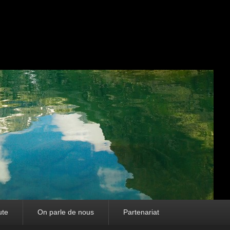
ute
On parle de nous
Partenariat