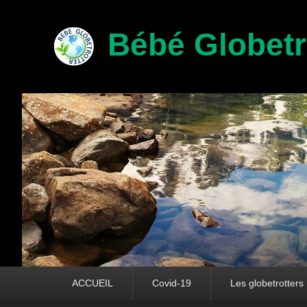
Bébé Globetr
Premier menu
ACCUEIL
Covid-19
Les globetrotters