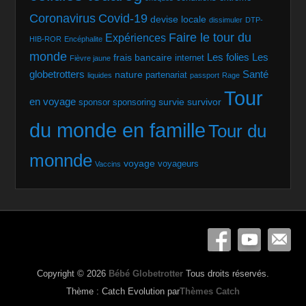
Coronavirus
Covid-19
devise locale
dissimuler
DTP-
Faire le tour du
Expériences
HIB-ROR
Encéphalite
monde
Les folies
Les
frais bancaire
internet
Fièvre jaune
globetrotters
Santé
nature
partenariat
liquides
passport
Rage
Tour
en voyage
survie
survivor
sponsor
sponsoring
du monde en famille
Tour du
monnde
voyage
voyageurs
Vaccins
Copyright © 2026
Bébé Globetrotter
Tous droits réservés.
Thème : Catch Evolution par
Thèmes Catch