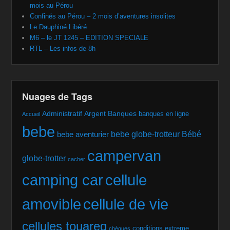
mois au Pérou
Confinés au Pérou – 2 mois d’aventures insolites
Le Dauphiné Libéré
M6 – le JT 1245 – EDITION SPECIALE
RTL – Les infos de 8h
Nuages de Tags
Administratif
Argent
Banques
banques en ligne
Accueil
bebe
bebe globe-trotteur
Bébé
bebe aventurier
campervan
globe-trotter
cacher
camping car
cellule
amovible
cellule de vie
cellules touareg
conditions extreme
chèques