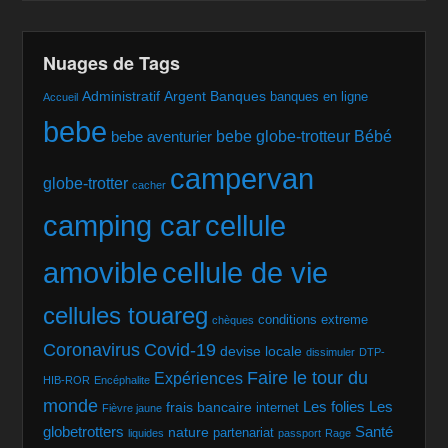
Nuages de Tags
Administratif
Argent
Banques
banques en ligne
Accueil
bebe
bebe globe-trotteur
Bébé
bebe aventurier
campervan
globe-trotter
cacher
camping car
cellule
amovible
cellule de vie
cellules touareg
conditions extreme
chèques
Coronavirus
Covid-19
devise locale
dissimuler
DTP-
Faire le tour du
Expériences
HIB-ROR
Encéphalite
monde
Les folies
Les
frais bancaire
internet
Fièvre jaune
globetrotters
Santé
nature
partenariat
liquides
passport
Rage